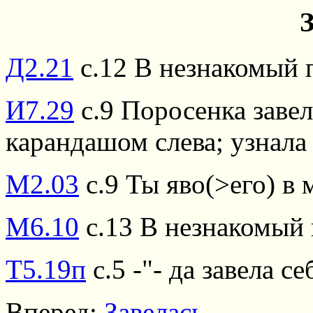
Д2.21
с.12 В незнакомый п
И7.29
с.9 Поросенка завел
карандашом слева; узнала 
М2.03
с.9 Ты яво(>его) в 
М6.10
с.13 В незнакомый 
Т5.19п
с.5 -"- да завела с
Вперед:
Завелась