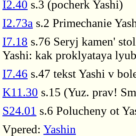
I2.40
s.3 (pocherk Yashi)
I2.73a
s.2 Primechanie Yas
I7.18
s.76 Seryj kamen' sto
Yashi: kak proklyataya lyub
I7.46
s.47 tekst Yashi v bol
K11.30
s.15 (Yuz. prav! Sm
S24.01
s.6 Polucheny ot Y
Vpered:
Yashin