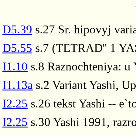
D5.39
s.27 Sr. hipovyj varia
D5.55
s.7 (TETRAD'' 1 Y
I1.10
s.8 Raznochteniya: u 
I1.13a
s.2 Variant Yashi, U
I2.25
s.26 tekst Yashi -- e`t
I2.25
s.30 Yashi 1991, razro