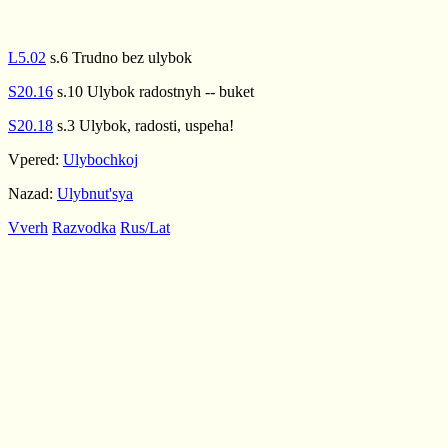
L5.02
s.6 Trudno bez ulybok
S20.16
s.10 Ulybok radostnyh -- buket
S20.18
s.3 Ulybok, radosti, uspeha!
Vpered:
Ulybochkoj
Nazad:
Ulybnut'sya
Vverh
Razvodka
Rus/Lat