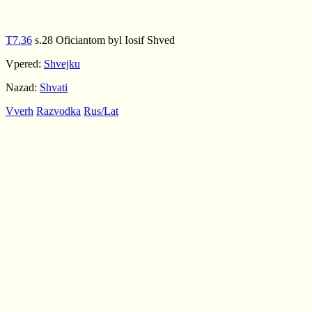
T7.36
s.28 Oficiantom byl Iosif Shved
Vpered:
Shvejku
Nazad:
Shvati
Vverh
Razvodka
Rus/Lat