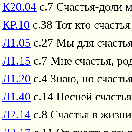
К20.04
с.7 Счастья-доли м
КР.10
с.38 Тот кто счастья
Л1.05
с.27 Мы для счастья
Л1.15
с.7 Мне счастья, ро
Л1.20
с.4 Знаю, но счасть
Л1.40
с.14 Песней счасть
Л2.14
с.8 Счастья в жизни