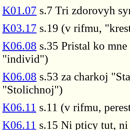
K01.07
s.7 Tri zdorovyh sy
K03.17
s.19 (v rifmu, "kre
K06.08
s.35 Pristal ko mne
"individ")
K06.08
s.53 za charkoj "St
"Stolichnoj")
K06.11
s.11 (v rifmu, perest
K06.11
s.15 Ni pticy tut, ni