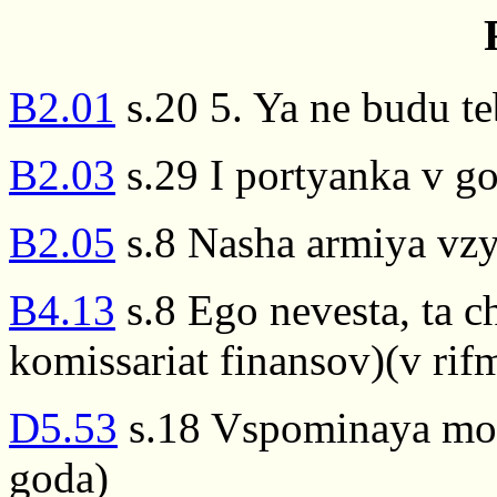
B2.01
s.20 5. Ya ne budu teb
B2.03
s.29 I portyanka v go
B2.05
s.8 Nasha armiya vzy
B4.13
s.8 Ego nevesta, ta c
komissariat finansov)(v rifm
D5.53
s.18 Vspominaya mol
goda)