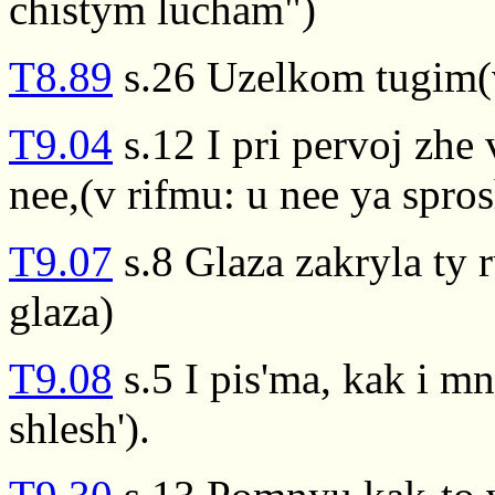
chistym lucham")
T8.89
s.26 Uzelkom tugim(
T9.04
s.12 I pri pervoj zhe 
nee,(v rifmu: u nee ya spro
T9.07
s.8 Glaza zakryla ty 
glaza)
T9.08
s.5 I pis'ma, kak i m
shlesh').