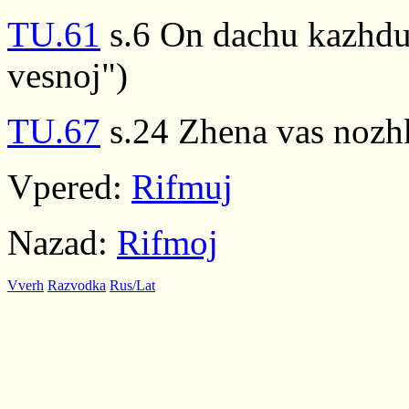
TU.61
s.6 On dachu kazhdu
vesnoj")
TU.67
s.24 Zhena vas nozhk
Vpered:
Rifmuj
Nazad:
Rifmoj
Vverh
Razvodka
Rus/Lat