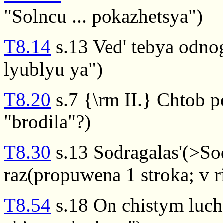
"Solncu ... pokazhetsya")
T8.14
s.13 Ved' tebya odnog
lyublyu ya")
T8.20
s.7 {\rm II.} Chtob p
"brodila"?)
T8.30
s.13 Sodragalas'(>Sod
raz(propuwena 1 stroka; v 
T8.54
s.18 On chistym lucha