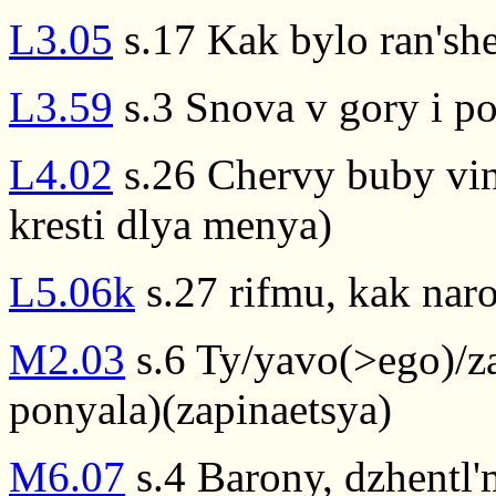
L3.05
s.17 Kak bylo ran'she,
L3.59
s.3 Snova v gory i p
L4.02
s.26 Chervy buby vin
kresti dlya menya)
L5.06k
s.27 rifmu, kak nar
M2.03
s.6 Ty/yavo(>ego)/z
ponyala)(zapinaetsya)
M6.07
s.4 Barony, dzhentl'm