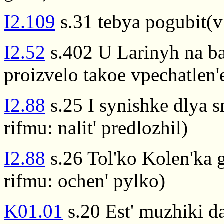
I2.109
s.31 tebya pogubit(v
I2.52
s.402 U Larinyh na ba
proizvelo takoe vpechatlen'
I2.88
s.25 I synishke dlya s
rifmu: nalit' predlozhil)
I2.88
s.26 Tol'ko Kolen'ka 
rifmu: ochen' pylko)
K01.01
s.20 Est' muzhiki d