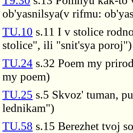
T9.30
s.13 Pomnyu kak-to v
ob'yasnilsya(v rifmu: ob'ya
TU.10
s.11 I v stolice rodn
stolice", ili "snit'sya poroj")
TU.24
s.32 Poem my prirode
my poem)
TU.25
s.5 Skvoz' tuman, pur
lednikam")
TU.58
s.15 Berezhet tvoj so