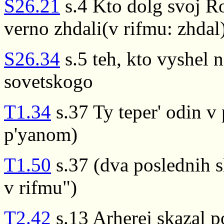
S26.21
s.4 Kto dolg svoj Ro
verno zhdali(v rifmu: zhdal
S26.34
s.5 teh, kto vyshel n
sovetskogo
T1.34
s.37 Ty teper' odin v
p'yanom)
T1.50
s.37 (dva poslednih s
v rifmu")
T2.42
s.13 Arherej skazal p