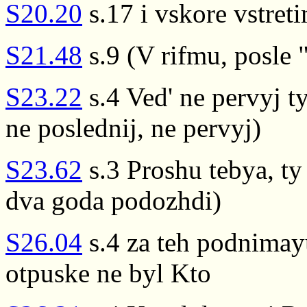
S20.20
s.17 i vskore vstret
S21.48
s.9 (V rifmu, posle 
S23.22
s.4 Ved' ne pervyj ty
ne poslednij, ne pervyj)
S23.62
s.3 Proshu tebya, t
dva goda podozhdi)
S26.04
s.4 za teh podnimay
otpuske ne byl Kto