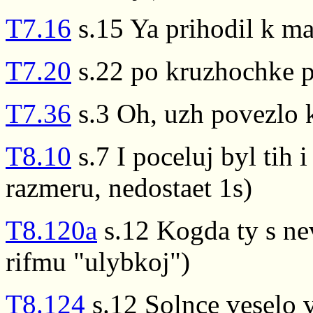
T7.16
s.15 Ya prihodil k m
T7.20
s.22 po kruzhochke p
T7.36
s.3 Oh, uzh povezlo 
T8.10
s.7 I poceluj byl tih 
razmeru, nedostaet 1s)
T8.120a
s.12 Kogda ty s ne
rifmu "ulybkoj")
T8.124
s.12 Solnce veselo v