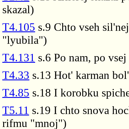
skazal)
T4.105
s.9 Chto vseh sil'ne
"lyubila")
T4.131
s.6 Po nam, po vsej 
T4.33
s.13 Hot' karman bol'
T4.85
s.18 I korobku spich
T5.11
s.19 I chto snova ho
rifmu "mnoj")