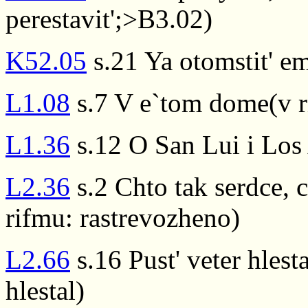
perestavit';>B3.02)
K52.05
s.21 Ya otomstit' em
L1.08
s.7 V e`tom dome(v 
L1.36
s.12 O San Lui i Los
L2.36
s.2 Chto tak serdce, c
rifmu: rastrevozheno)
L2.66
s.16 Pust' veter hlest
hlestal)