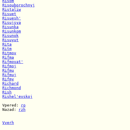
Risom
Risouborochnyj
Ristaliw
Risuet
Risuesh'
Risujsya
Risunka
Risunkom
Risunok
Risuyut
Rita
Ritm
Ritmov
Rifma
Rifmovat'
Rifmoj
Rifmu
Rifmuj
Rifmy
Richard
Richmond
Rish
Rishel'evskoj
Vpered: 
ro
Nazad: 
rzh
Vverh