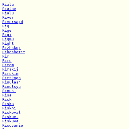
Riala
Rialov
Rialu
River
Riversajd
Rig
Rige
Rigi
Rigmu
Right
Rizhskoj
Rikoshetit
Rim
Rime
Rimom
Rimskij
Rimskim
Rimskogo
Rinulas'
Rinulsya
Rinus'
Risa
Risk
Riska
Riskni
Riskoval
Riskuet
Riskuya
Risovanie