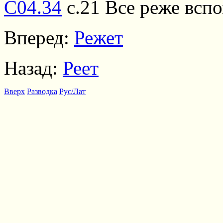
С04.34
с.21 Все реже всп
Вперед:
Режет
Назад:
Реет
Вверх
Разводка
Рус/Лат