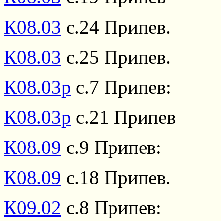
К08.03
с.24 Припев.
К08.03
с.25 Припев.
К08.03р
с.7 Припев:
К08.03р
с.21 Припев
К08.09
с.9 Припев:
К08.09
с.18 Припев.
К09.02
с.8 Припев: