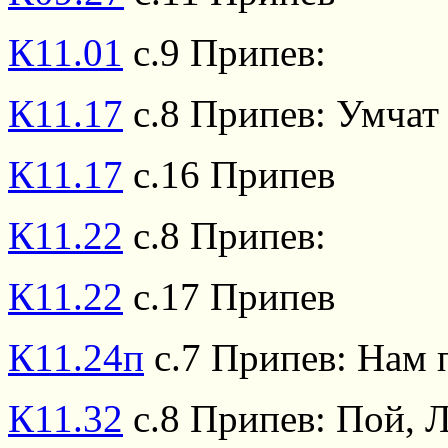
К11.01
с.9 Припев:
К11.17
с.8 Припев: Умчат 
К11.17
с.16 Припев
К11.22
с.8 Припев:
К11.22
с.17 Припев
К11.24п
с.7 Припев: Нам 
К11.32
с.8 Припев: Пой, 