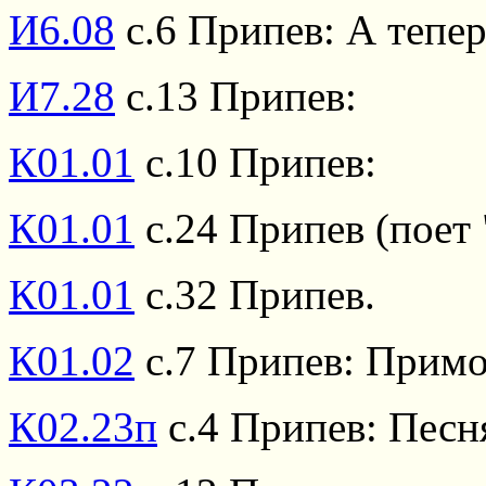
И6.08
с.6 Припев: А теперь
И7.28
с.13 Припев:
К01.01
с.10 Припев:
К01.01
с.24 Припев (поет 
К01.01
с.32 Припев.
К01.02
с.7 Припев: Примо
К02.23п
с.4 Припев: Песн