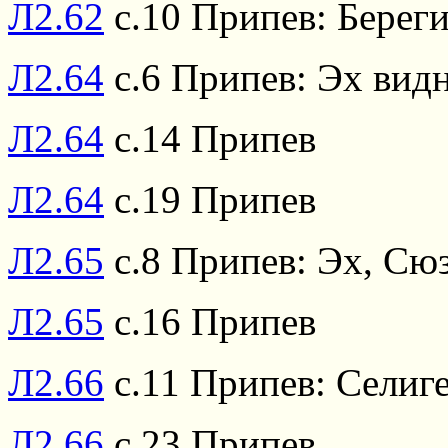
Л2.62
с.10 Припев: Берег
Л2.64
с.6 Припев: Эх вид
Л2.64
с.14 Припев
Л2.64
с.19 Припев
Л2.65
с.8 Припев: Эх, Сю
Л2.65
с.16 Припев
Л2.66
с.11 Припев: Селиге
Л2.66
с.23 Припев