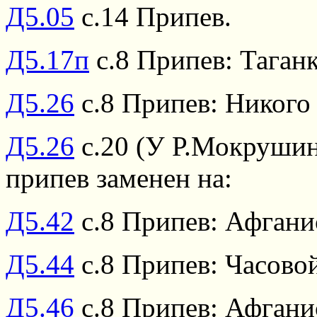
Д5.05
с.14 Припев.
Д5.17п
с.8 Припев: Таганк
Д5.26
с.8 Припев: Никого 
Д5.26
с.20 (У Р.Мокрушина
припев заменен на:
Д5.42
с.8 Припев: Афгани
Д5.44
с.8 Припев: Часовой
Д5.46
с.8 Припев: Афгани