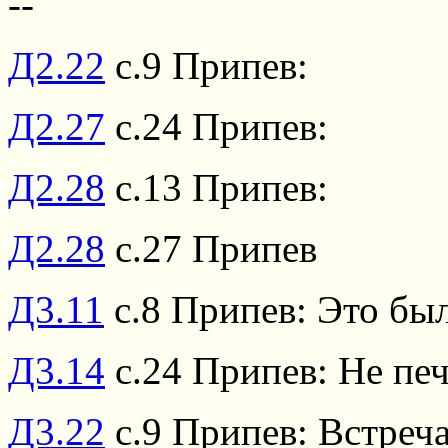
--
Д2.22
с.9 Припев:
Д2.27
с.24 Припев:
Д2.28
с.13 Припев:
Д2.28
с.27 Припев
Д3.11
с.8 Припев: Это бы
Д3.14
с.24 Припев: Не печ
Д3.22
с.9 Припев: Встреч