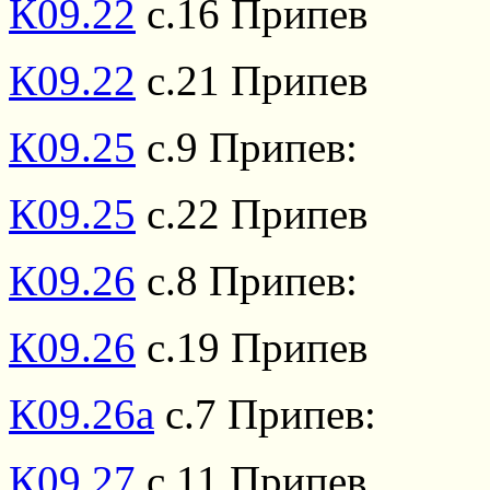
К09.22
с.16 Припев
К09.22
с.21 Припев
К09.25
с.9 Припев:
К09.25
с.22 Припев
К09.26
с.8 Припев:
К09.26
с.19 Припев
К09.26а
с.7 Припев:
К09.27
с.11 Припев