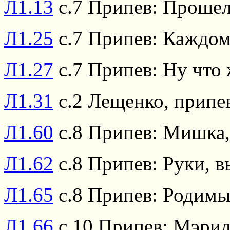
Л1.13
с.7 Припев: Прошел
Л1.25
с.7 Припев: Каждому
Л1.27
с.7 Припев: Ну что 
Л1.31
с.2 Лещенко, припев
Л1.60
с.8 Припев: Мишка,
Л1.62
с.8 Припев: Руки, в
Л1.65
с.8 Припев: Родимы
Л1.66
с.10 Припев: Мэрил