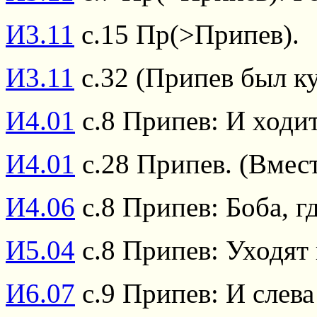
И3.11
с.15 Пр(>Припев).
И3.11
с.32 (Припев был ку
И4.01
с.8 Припев: И ходит
И4.01
с.28 Припев. (Вмест
И4.06
с.8 Припев: Боба, г
И5.04
с.8 Припев: Уходят 
И6.07
с.9 Припев: И слева 