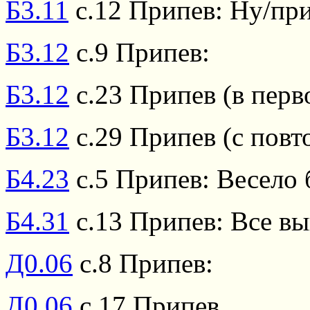
Б3.11
с.12 Припев: Ну/пр
Б3.12
с.9 Припев:
Б3.12
с.23 Припев (в перв
Б3.12
с.29 Припев (с повт
Б4.23
с.5 Припев: Весело 
Б4.31
с.13 Припев: Все в
Д0.06
с.8 Припев:
Д0.06
с.17 Припев.