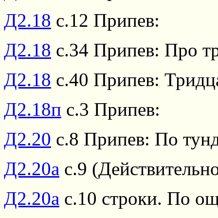
Д2.18
с.12 Припев:
Д2.18
с.34 Припев: Про тр
Д2.18
с.40 Припев: Тридца
Д2.18п
с.3 Припев:
Д2.20
с.8 Припев: По тун
Д2.20а
с.9 (Действительно
Д2.20а
с.10 строки. По о