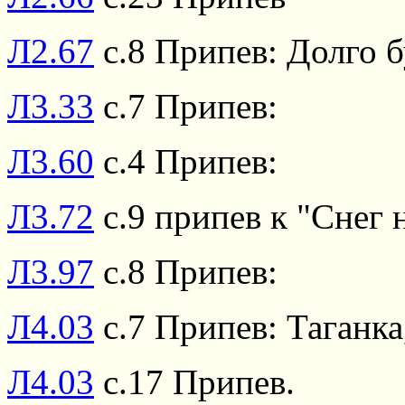
Л2.67
с.8 Припев: Долго б
Л3.33
с.7 Припев:
Л3.60
с.4 Припев:
Л3.72
с.9 припев к "Снег 
Л3.97
с.8 Припев:
Л4.03
с.7 Припев: Таганка
Л4.03
с.17 Припев.