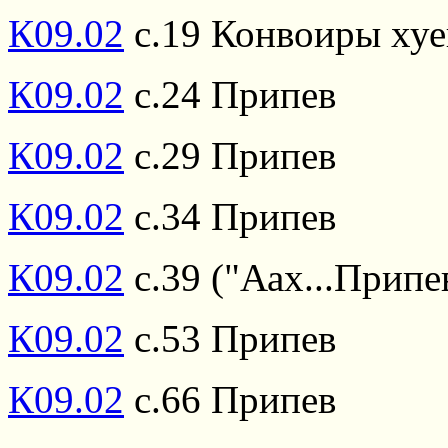
К09.02
с.19 Конвоиры хуе
К09.02
с.24 Припев
К09.02
с.29 Припев
К09.02
с.34 Припев
К09.02
с.39 ("Аах...Припе
К09.02
с.53 Припев
К09.02
с.66 Припев