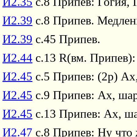
И2.35
с.8 Припев: Гогия, 
И2.39
с.8 Припев. Медлен
И2.39
с.45 Припев.
И2.44
с.13 R(вм. Припев):
И2.45
с.5 Припев: (2р) А
И2.45
с.9 Припев: Ах, ша
И2.45
с.13 Припев: Ах, ша
И2.47
с.8 Припев: Ну что 