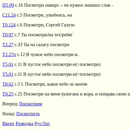
П5.09
с.16 Посмотри наверх -- не нужно лишних слов -
С11.24
с.5 Посмотри, улыбнись, на
Т0.124
с.6 Посмотри, Сергей Галузо
Т0.97
с.7 Ты посмотри/на тех/ребят
Т2.27
с.33 Ты на салагу посмотри
Т2.27п
с.12 В чужое небо посмотри-и.
Т5.01
с.11 В пустое небо посмотри-и(>посмотри)
Т5.01
с.11 В пустое небо посмотри-и(>посмотри)
Т8.62
с.5 I. Посмотри, какое небо за окном
Т9.25
с.25 Посмотри на меня хулигана и вора, и поправь свою 
Вперед:
Посмотрим
Назад:
Посмотреть
Вверх
Разводка
Рус/Лат