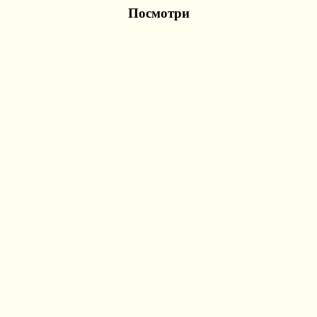
Посмотри