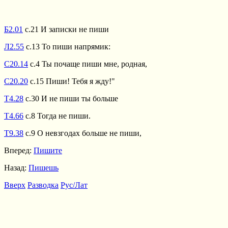
Б2.01
с.21 И записки не пиши
Л2.55
с.13 То пиши напрямик:
С20.14
с.4 Ты почаще пиши мне, родная,
С20.20
с.15 Пиши! Тебя я жду!"
Т4.28
с.30 И не пиши ты больше
Т4.66
с.8 Тогда не пиши.
Т9.38
с.9 О невзгодах больше не пиши,
Вперед:
Пишите
Назад:
Пишешь
Вверх
Разводка
Рус/Лат