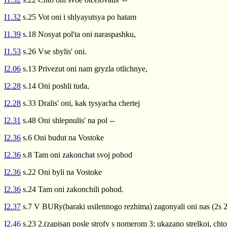
I1.32
s.25 Vot oni i shlyayutsya po hatam
I1.39
s.18 Nosyat pol'ta oni naraspashku,
I1.53
s.26 Vse sbylis' oni.
I2.06
s.13 Privezut oni nam gryzla otlichnye,
I2.28
s.14 Oni poshli tuda,
I2.28
s.33 Dralis' oni, kak tysyacha chertej
I2.31
s.48 Oni shlepnulis' na pol --
I2.36
s.6 Oni budut na Vostoke
I2.36
s.8 Tam oni zakonchat svoj pohod
I2.36
s.22 Oni byli na Vostoke
I2.36
s.24 Tam oni zakonchili pohod.
I2.37
s.7 V BURy(baraki usilennogo rezhima) zagonyali oni nas (2s 2
I2.46
s.23 2.(zapisan posle strofy s nomerom 3; ukazano strelkoj, chto 