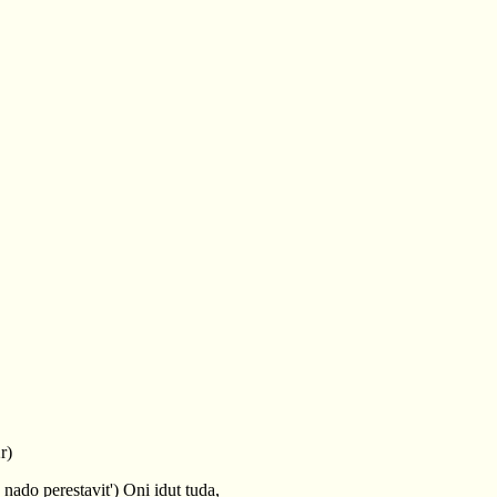
r)
nado perestavit') Oni idut tuda,