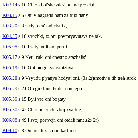
K02.14
s.10 Chtob bol'she zdes' oni ne proletali
K03.15
s.6 Oni v nagradu nam za trud dany
K03.20
s.8 Celyj den' oni ebalis',
K04.35
s.18 strochki, to oni povtoryayutsya ne tak.
K05.05
s.10 I zatyanuli oni pesni
K05.17
s.9 Netu ruk, oni chestno srazhalis'
K05.19
s.10 Oni mogut sorganizovat'.
K05.28
s.9 Vsyudu p'yanye hodyat oni. (3s 2r)(motiv e`tih treh strok -
K05.29
s.21 On greshnic lyubil i oni ego
K05.30
s.15 Byli vse oni bogaty,
K05.30
s.42 Chto oni v chuzhoj kvartire,
K06.08
s.49 I svoj portvejn oni otdali mne.(2s 2r)
K09.10
s.8 Oni ushli za zonu kashu est'.