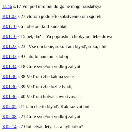
I7.46
s.17 Vot pod utro oni dolgo ne mogli rasstat'sya
K01.03
s.27 vtorom godu e`to sobstvenno oni sgoreli:
K01.10
s.6 I obe oni kud-kudahtali.
K01.16
s.15 net, da? -- Ya poproshu, chtoby oni tebe drova
K01.23
s.23 "Vse oni takie, suki. Tam blyad', suka, ubil
K01.33
s.9 Chto-to nam oni s toboj
K01.34
s.18 Gore svoe/oni vodkoj zal'yut
K01.36
s.38 Ved' oni zhe kak na svete
K01.36
s.39 Ved' oni zhe tozhe lyudi,
K01.36
s.40 Ved' oni hotyat suwestvovat'.
K02.05
s.11 tam che-to blyad'. Kak raz vot oni
K02.08
s.21 Gore svoe/oni vodkoj zal'yut
K02.14
s.7 Oni letyat, letyat -- a hyli tolku?