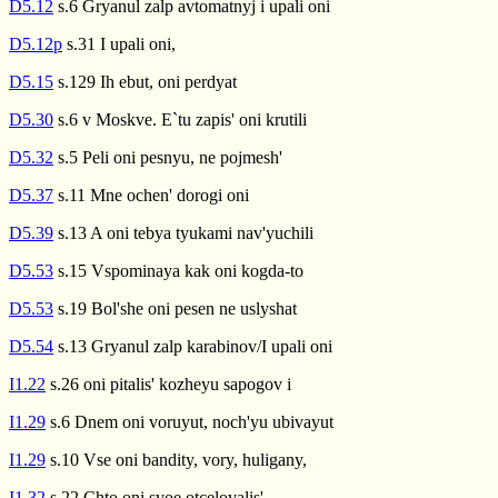
D5.12
s.6 Gryanul zalp avtomatnyj i upali oni
D5.12p
s.31 I upali oni,
D5.15
s.129 Ih ebut, oni perdyat
D5.30
s.6 v Moskve. E`tu zapis' oni krutili
D5.32
s.5 Peli oni pesnyu, ne pojmesh'
D5.37
s.11 Mne ochen' dorogi oni
D5.39
s.13 A oni tebya tyukami nav'yuchili
D5.53
s.15 Vspominaya kak oni kogda-to
D5.53
s.19 Bol'she oni pesen ne uslyshat
D5.54
s.13 Gryanul zalp karabinov/I upali oni
I1.22
s.26 oni pitalis' kozheyu sapogov i
I1.29
s.6 Dnem oni voruyut, noch'yu ubivayut
I1.29
s.10 Vse oni bandity, vory, huligany,
I1.32
s.22 Chto oni svoe otcelovalis' --