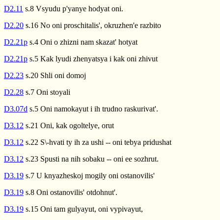
D2.11
s.8 Vsyudu p'yanye hodyat oni.
D2.20
s.16 No oni proschitalis', okruzhen'e razbito
D2.21p
s.4 Oni o zhizni nam skazat' hotyat
D2.21p
s.5 Kak lyudi zhenyatsya i kak oni zhivut
D2.23
s.20 Shli oni domoj
D2.28
s.7 Oni stoyali
D3.07d
s.5 Oni namokayut i ih trudno raskurivat'.
D3.12
s.21 Oni, kak ogoltelye, orut
D3.12
s.22 S\-hvati ty ih za ushi -- oni tebya pridushat
D3.12
s.23 Spusti na nih sobaku -- oni ee sozhrut.
D3.19
s.7 U knyazheskoj mogily oni ostanovilis'
D3.19
s.8 Oni ostanovilis' otdohnut'.
D3.19
s.15 Oni tam gulyayut, oni vypivayut,