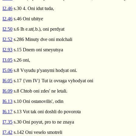
I2.46
s.30 4. Oni idut tuda,
I2.46
s.46 Oni ubitye
I2.50
s.6 Ih e.ut(.b.), oni perdyat
I2.52
s.286 Minuty dve oni molchali
I2.93
s.15 Dnem oni smeyutsya
I3.05
s.26 oni,
I5.06
s.8 Vsyudu p'yanymi hodyat oni.
I6.05
s.17 {\rm IV} Tut iz ovraga vyhodyat oni
I6.09
s.8 Chtob oni zdes' ne letali.
I6.13
s.10 Oni ostanovilis', odin
I6.17
s.13 Vot tak oni doshli do povorota
I7.35
s.30 Oni poyut, pro to ne znaya
I7.42
s.142 Oni veselo smotreli