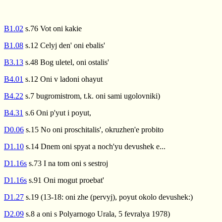
B1.02
s.76 Vot oni kakie
B1.08
s.12 Celyj den' oni ebalis'
B3.13
s.48 Bog uletel, oni ostalis'
B4.01
s.12 Oni v ladoni ohayut
B4.22
s.7 bugromistrom, t.k. oni sami ugolovniki)
B4.31
s.6 Oni p'yut i poyut,
D0.06
s.15 No oni proschitalis', okruzhen'e probito
D1.10
s.14 Dnem oni spyat a noch'yu devushek e...
D1.16s
s.73 I na tom oni s sestroj
D1.16s
s.91 Oni mogut proebat'
D1.27
s.19 (13-18: oni zhe (pervyj), poyut okolo devushek:)
D2.09
s.8 a oni s Polyarnogo Urala, 5 fevralya 1978)