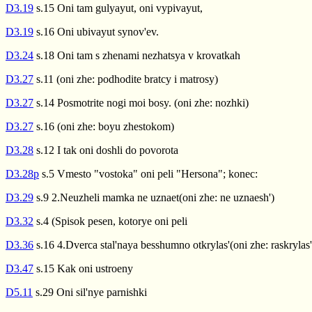
D3.19
s.15 Oni tam gulyayut, oni vypivayut,
D3.19
s.16 Oni ubivayut synov'ev.
D3.24
s.18 Oni tam s zhenami nezhatsya v krovatkah
D3.27
s.11 (oni zhe: podhodite bratcy i matrosy)
D3.27
s.14 Posmotrite nogi moi bosy. (oni zhe: nozhki)
D3.27
s.16 (oni zhe: boyu zhestokom)
D3.28
s.12 I tak oni doshli do povorota
D3.28p
s.5 Vmesto "vostoka" oni peli "Hersona"; konec:
D3.29
s.9 2.Neuzheli mamka ne uznaet(oni zhe: ne uznaesh')
D3.32
s.4 (Spisok pesen, kotorye oni peli
D3.36
s.16 4.Dverca stal'naya besshumno otkrylas'(oni zhe: raskrylas'
D3.47
s.15 Kak oni ustroeny
D5.11
s.29 Oni sil'nye parnishki