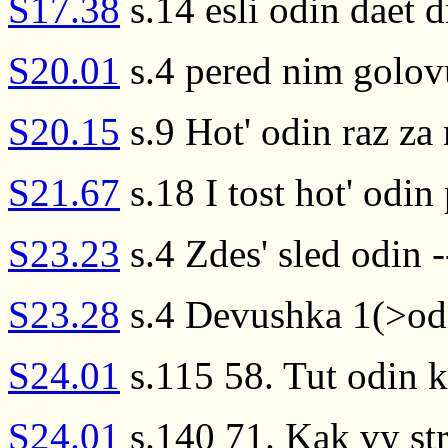
S17.38
s.14 esli odin daet
S20.01
s.4 pered nim golovu
S20.15
s.9 Hot' odin raz z
S21.67
s.18 I tost hot' odin
S23.23
s.4 Zdes' sled odin 
S23.28
s.4 Devushka 1(>od
S24.01
s.115 58. Tut odin k
S24.01
s.140 71. Kak vy st