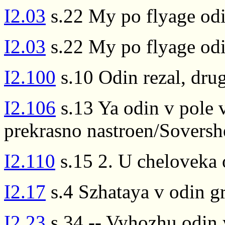
I2.03
s.22 My po flyage odi
I2.03
s.22 My po flyage odi
I2.100
s.10 Odin rezal, drug
I2.106
s.13 Ya odin v pole 
prekrasno nastroen/Sovers
I2.110
s.15 2. U cheloveka o
I2.17
s.4 Szhataya v odin
I2.23
s.34 -- Vyhozhu odin 