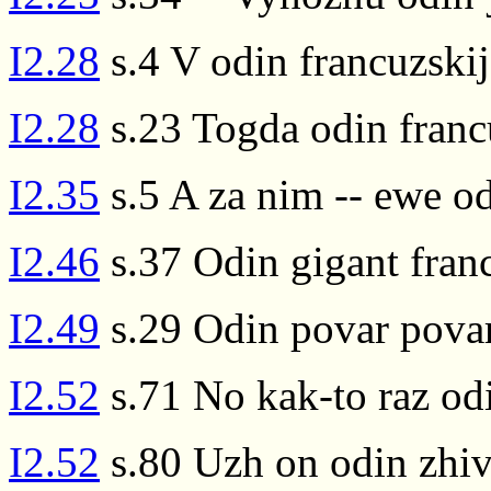
I2.28
s.4 V odin francuzskij
I2.28
s.23 Togda odin franc
I2.35
s.5 A za nim -- ewe od
I2.46
s.37 Odin gigant fran
I2.49
s.29 Odin povar pova
I2.52
s.71 No kak-to raz od
I2.52
s.80 Uzh on odin zhiv