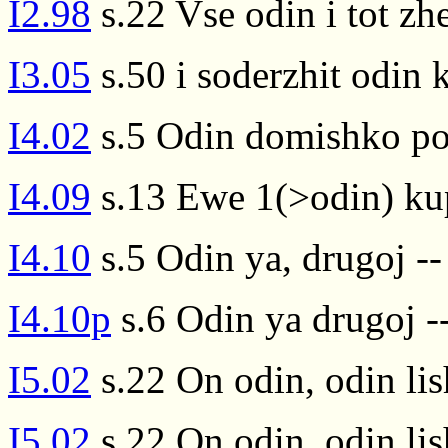
I2.98
s.22 Vse odin i tot zh
I3.05
s.50 i soderzhit odin 
I4.02
s.5 Odin domishko p
I4.09
s.13 Ewe 1(>odin) ku
I4.10
s.5 Odin ya, drugoj --
I4.10p
s.6 Odin ya drugoj -
I5.02
s.22 On odin, odin lish
I5.02
s.22 On odin, odin lish