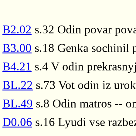
B2.02
s.32 Odin povar pov
B3.00
s.18 Genka sochinil 
B4.21
s.4 V odin prekrasny
BL.22
s.73 Vot odin iz urok
BL.49
s.8 Odin matros -- o
D0.06
s.16 Lyudi vse razbez