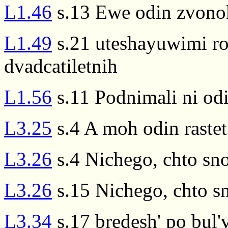
L1.46
s.13 Ewe odin zvono
L1.49
s.21 uteshayuwimi ro
dvadcatiletnih
L1.56
s.11 Podnimali ni od
L3.25
s.4 A moh odin rastet
L3.26
s.4 Nichego, chto sn
L3.26
s.15 Nichego, chto s
L3.34
s.17 bredesh' po bul'