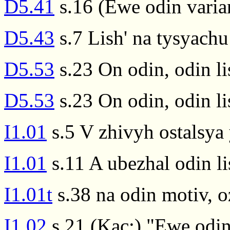
D5.41
s.16 (Ewe odin varia
D5.43
s.7 Lish' na tysyach
D5.53
s.23 On odin, odin lis
D5.53
s.23 On odin, odin lis
I1.01
s.5 V zhivyh ostalsya 
I1.01
s.11 A ubezhal odin li
I1.01t
s.38 na odin motiv, oz
I1.02
s.21 (Kac:) "Ewe odin 