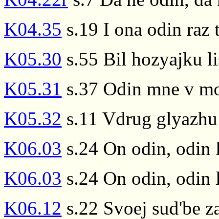
K04.35
s.19 I ona odin raz t
K05.30
s.55 Bil hozyajku li
K05.31
s.37 Odin mne v mo
K05.32
s.11 Vdrug glyazhu
K06.03
s.24 On odin, odin li
K06.03
s.24 On odin, odin li
K06.12
s.22 Svoej sud'be za 