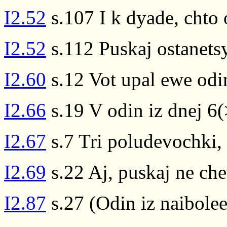
I2.52
s.107 I k dyade, chto 
I2.52
s.112 Puskaj ostanets
I2.60
s.12 Vot upal ewe odi
I2.66
s.19 V odin iz dnej 6
I2.67
s.7 Tri poludevochki,
I2.69
s.22 Aj, puskaj ne che
I2.87
s.27 (Odin iz naibolee