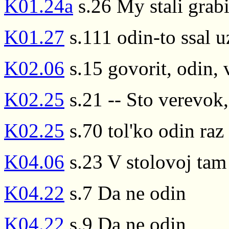
K01.24a
s.26 My stali grabi
K01.27
s.111 odin-to ssal u
K02.06
s.15 govorit, odin, v
K02.25
s.21 -- Sto verevok,
K02.25
s.70 tol'ko odin raz
K04.06
s.23 V stolovoj tam
K04.22
s.7 Da ne odin
K04.22
s.9 Da ne odin