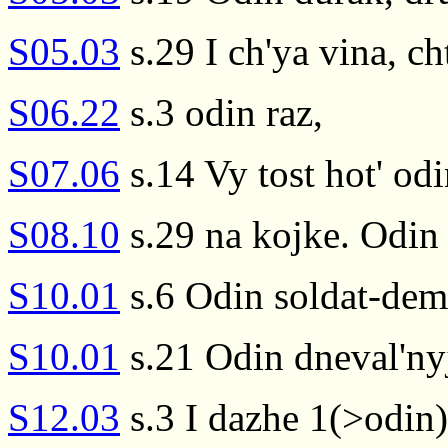
S05.03
s.29 I ch'ya vina, ch
S06.22
s.3 odin raz,
S07.06
s.14 Vy tost hot' od
S08.10
s.29 na kojke. Odin
S10.01
s.6 Odin soldat-dem
S10.01
s.21 Odin dneval'nyj
S12.03
s.3 I dazhe 1(>odin)