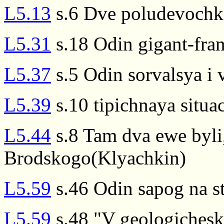
L5.13
s.6 Dve poludevochki
L5.31
s.18 Odin gigant-fra
L5.37
s.5 Odin sorvalsya i v
L5.39
s.10 tipichnaya situac
L5.44
s.8 Tam dva ewe byli,
Brodskogo(Klyachkin)
L5.59
s.46 Odin sapog na s
L5.59
s.48 "V geologichesko