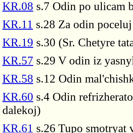
KR.08
s.7 Odin po ulicam b
KR.11
s.28 Za odin poceluj
KR.19
s.30 (Sr. Chetyre tat
KR.57
s.29 V odin iz yasny
KR.58
s.12 Odin mal'chish
KR.60
s.4 Odin refrizherator
dalekoj)
KR.61
s.26 Tupo smotryat v