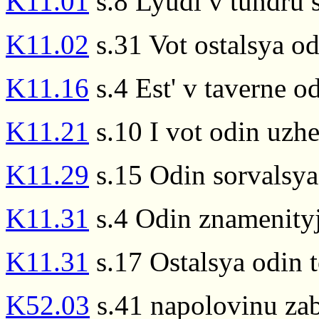
K11.01
s.8 Lyudi v tundru s
K11.02
s.31 Vot ostalsya od
K11.16
s.4 Est' v taverne o
K11.21
s.10 I vot odin uzhe
K11.29
s.15 Odin sorvalsya 
K11.31
s.4 Odin znamenityj 
K11.31
s.17 Ostalsya odin t
K52.03
s.41 napolovinu zab