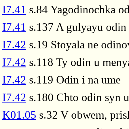
I7.41
s.84 Yagodinochka od
I7.41
s.137 A gulyayu odin
I7.42
s.19 Stoyala ne odino
I7.42
s.118 Ty odin u menya
I7.42
s.119 Odin i na ume
I7.42
s.180 Chto odin syn u
K01.05
s.32 V obwem, prish