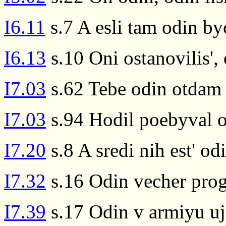
I6.11
s.7 A esli tam odin by
I6.13
s.10 Oni ostanovilis',
I7.03
s.62 Tebe odin otdam
I7.03
s.94 Hodil poebyval o
I7.20
s.8 A sredi nih est' od
I7.32
s.16 Odin vecher prog
I7.39
s.17 Odin v armiyu uj