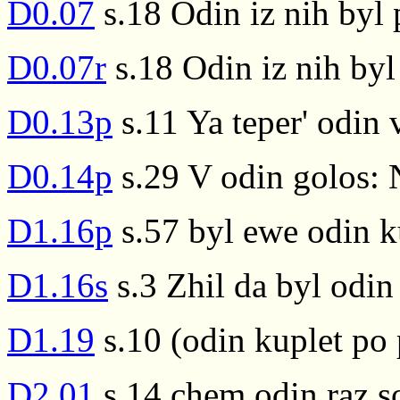
D0.07
s.18 Odin iz nih byl
D0.07r
s.18 Odin iz nih by
D0.13p
s.11 Ya teper' odin
D0.14p
s.29 V odin golos: N
D1.16p
s.57 byl ewe odin k
D1.16s
s.3 Zhil da byl odin
D1.19
s.10 (odin kuplet po 
D2.01
s.14 chem odin raz so