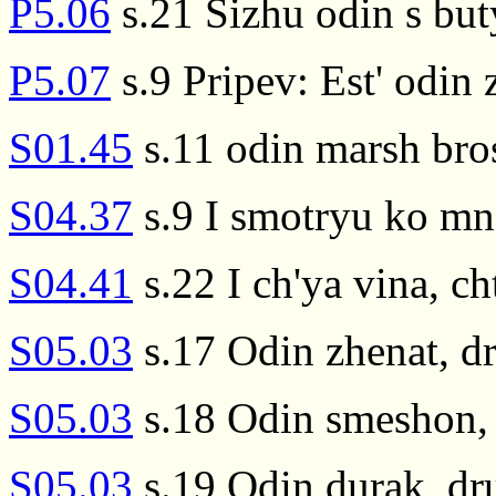
P5.06
s.21 Sizhu odin s but
P5.07
s.9 Pripev: Est' odin 
S01.45
s.11 odin marsh bro
S04.37
s.9 I smotryu ko mn
S04.41
s.22 I ch'ya vina, ch
S05.03
s.17 Odin zhenat, d
S05.03
s.18 Odin smeshon, 
S05.03
s.19 Odin durak, dru