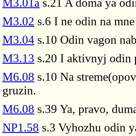
M3.01a
s.21 A doma ya odin
M3.02
s.6 I ne odin na mne 
M3.04
s.10 Odin vagon nab
M3.13
s.20 I aktivnyj odin 
M6.08
s.10 Na streme(opove
gruzin.
M6.08
s.39 Ya, pravo, duma
NP1.58
s.3 Vyhozhu odin y