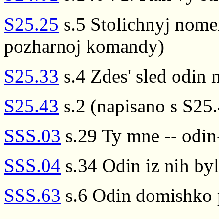
S25.25
s.5 Stolichnyj nomer
pozharnoj komandy)
S25.33
s.4 Zdes' sled odin 
S25.43
s.2 (napisano s S25.
SSS.03
s.29 Ty mne -- odin
SSS.04
s.34 Odin iz nih by
SSS.63
s.6 Odin domishko 