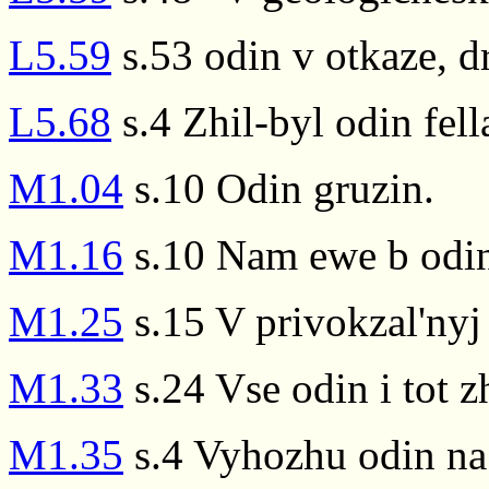
L5.59
s.53 odin v otkaze, dr
L5.68
s.4 Zhil-byl odin fell
M1.04
s.10 Odin gruzin.
M1.16
s.10 Nam ewe b odin
M1.25
s.15 V privokzal'nyj 
M1.33
s.24 Vse odin i tot z
M1.35
s.4 Vyhozhu odin na