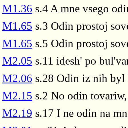
M1.36
s.4 A mne vsego od
M1.65
s.3 Odin prostoj sov
M1.65
s.5 Odin prostoj sov
M2.05
s.11 idesh' po bul'va
M2.06
s.28 Odin iz nih byl
M2.15
s.2 No odin tovariw,
M2.19
s.17 I ne odin na mn