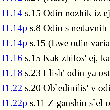
I1.14
s.15 Odin nozhik iz ej
I1.14p
s.8 Odin s nedavnih 
I1.14p
s.15 (Ewe odin varia
I1.16
s.15 Kak zhilos' ej, ka
I1.18
s.23 I lish' odin ya os
I1.22
s.20 Ob`edinilis' v od
I1.22p
s.11 Ziganshin s`el 