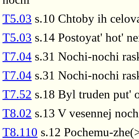
T5.03
s.10 Chtoby ih celova
T5.03
s.14 Postoyat' hot' n
T7.04
s.31 Nochi-nochi ras
T7.04
s.31 Nochi-nochi ras
T7.52
s.18 Byl truden put' o
T8.02
s.13 V vesennej noch
T8.110
s.12 Pochemu-zhe(>