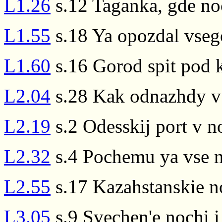
L1.26
s.12 Taganka, gde no
L1.55
s.18 Ya opozdal vsego
L1.60
s.16 Gorod spit pod k
L2.04
s.28 Kak odnazhdy v 
L2.19
s.2 Odesskij port v no
L2.32
s.4 Pochemu ya vse n
L2.55
s.17 Kazahstanskie n
L3.05
s.9 Svechen'e nochi i