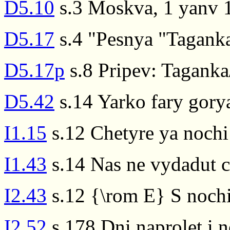
D5.10
s.3 Moskva, 1 yanv 
D5.17
s.4 "Pesnya "Taganka
D5.17p
s.8 Pripev: Taganka
D5.42
s.14 Yarko fary gory
I1.15
s.12 Chetyre ya nochi
I1.43
s.14 Nas ne vydadut c
I2.43
s.12 {\rom E} S nochi
I2.52
s.178 Dni naprolet i 