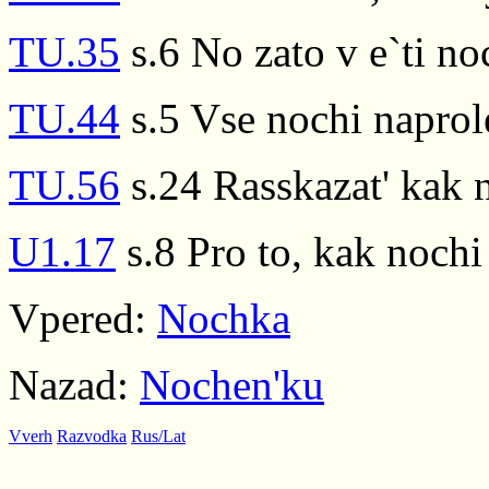
TU.35
s.6 No zato v e`ti no
TU.44
s.5 Vse nochi naprol
TU.56
s.24 Rasskazat' kak 
U1.17
s.8 Pro to, kak nochi
Vpered:
Nochka
Nazad:
Nochen'ku
Vverh
Razvodka
Rus/Lat