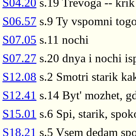
S04.20
s.19 Trevoga -- krik
S06.57
s.9 Ty vspomni togo 
S07.05
s.11 nochi
S07.27
s.20 dnya i nochi is
S12.08
s.2 Smotri starik ka
S12.41
s.14 Byt' mozhet, gd
S15.01
s.6 Spi, starik, spok
S18.21
s.5 Vsem dedam spo