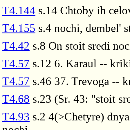
T4.144
s.14 Chtoby ih celov
T4.155
s.4 nochi, dembel' st
T4.42
s.8 On stoit sredi no
T4.57
s.12 6. Karaul -- krik
T4.57
s.46 37. Trevoga -- k
T4.68
s.23 (Sr. 43: "stoit s
T4.93
s.2 4(>Chetyre) dnya
nochi