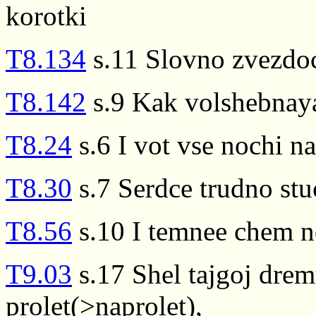
korotki
T8.134
s.11 Slovno zvezdo
T8.142
s.9 Kak volshebnay
T8.24
s.6 I vot vse nochi na
T8.30
s.7 Serdce trudno stu
T8.56
s.10 I temnee chem n
T9.03
s.17 Shel tajgoj dre
prolet(>naprolet),