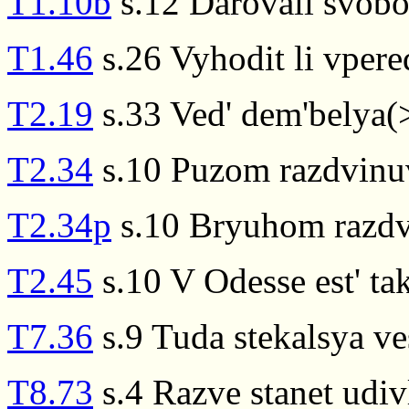
T1.10b
s.12 Darovali svobo
T1.46
s.26 Vyhodit li vpere
T2.19
s.33 Ved' dem'belya(>
T2.34
s.10 Puzom razdvinuv
T2.34p
s.10 Bryuhom razdv
T2.45
s.10 V Odesse est' ta
T7.36
s.9 Tuda stekalsya ve
T8.73
s.4 Razve stanet udiv