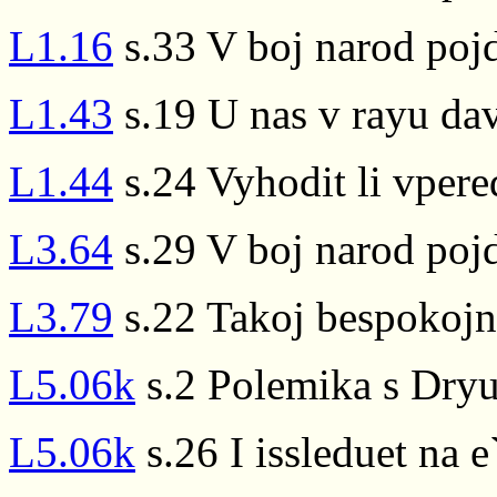
L1.16
s.33 V boj narod pojd
L1.43
s.19 U nas v rayu dav
L1.44
s.24 Vyhodit li vpere
L3.64
s.29 V boj narod pojd
L3.79
s.22 Takoj bespokojn
L5.06k
s.2 Polemika s Dry
L5.06k
s.26 I issleduet na 