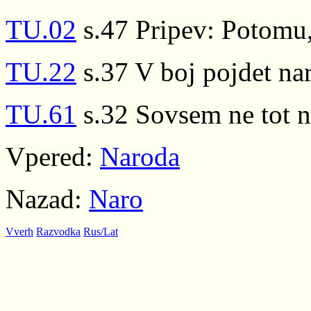
TU.02
s.47 Pripev: Potomu,
TU.22
s.37 V boj pojdet nar
TU.61
s.32 Sovsem ne tot n
Vpered:
Naroda
Nazad:
Naro
Vverh
Razvodka
Rus/Lat