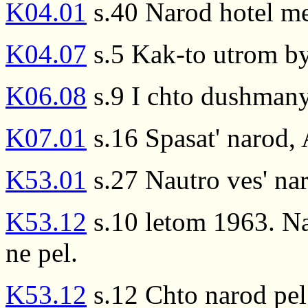
K04.01
s.40 Narod hotel men
K04.07
s.5 Kak-to utrom by
K06.08
s.9 I chto dushmany
K07.01
s.16 Spasat' narod, 
K53.01
s.27 Nautro ves' na
K53.12
s.10 letom 1963. Na
ne pel.
K53.12
s.12 Chto narod pe