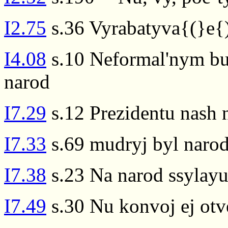
I2.75
s.36 Vyrabatyva{(}e{)
I4.08
s.10 Neformal'nym bud
narod
I7.29
s.12 Prezidentu nash 
I7.33
s.69 mudryj byl narod
I7.38
s.23 Na narod ssylayu
I7.49
s.30 Nu konvoj ej otve