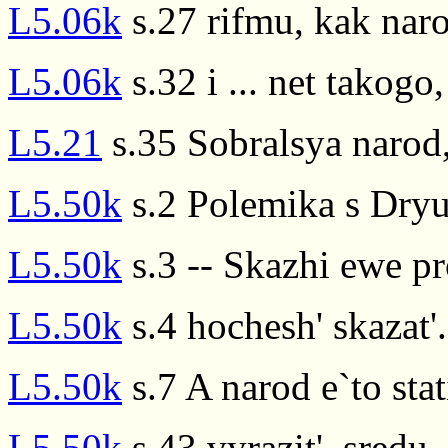
L5.06k
s.27 rifmu, kak nar
L5.06k
s.32 i ... net takog
L5.21
s.35 Sobralsya narod,
L5.50k
s.2 Polemika s Dry
L5.50k
s.3 -- Skazhi ewe p
L5.50k
s.4 hochesh' skazat'
L5.50k
s.7 A narod e`to sta
L5.50k
s.43 vyrazit', sredu