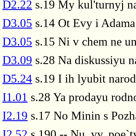
D2.22
s.19 My kul'turnyj n
D3.05
s.14 Ot Evy i Adama
D3.05
s.15 Ni v chem ne u
D3.09
s.28 Na diskussiyu n
D5.24
s.19 I ih lyubit narod
I1.01
s.28 Ya prodayu rodno
I2.19
s.17 No Minin s Pozha
I2.52
s.190 -- Nu, vy, poe`t