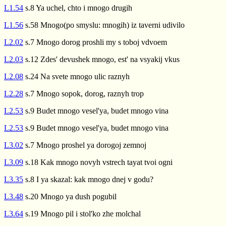
L1.54
s.8 Ya uchel, chto i mnogo drugih
L1.56
s.58 Mnogo(po smyslu: mnogih) iz taverni udivilo
L2.02
s.7 Mnogo dorog proshli my s toboj vdvoem
L2.03
s.12 Zdes' devushek mnogo, est' na vsyakij vkus
L2.08
s.24 Na svete mnogo ulic raznyh
L2.28
s.7 Mnogo sopok, dorog, raznyh trop
L2.53
s.9 Budet mnogo vesel'ya, budet mnogo vina
L2.53
s.9 Budet mnogo vesel'ya, budet mnogo vina
L3.02
s.7 Mnogo proshel ya dorogoj zemnoj
L3.09
s.18 Kak mnogo novyh vstrech tayat tvoi ogni
L3.35
s.8 I ya skazal: kak mnogo dnej v godu?
L3.48
s.20 Mnogo ya dush pogubil
L3.64
s.19 Mnogo pil i stol'ko zhe molchal