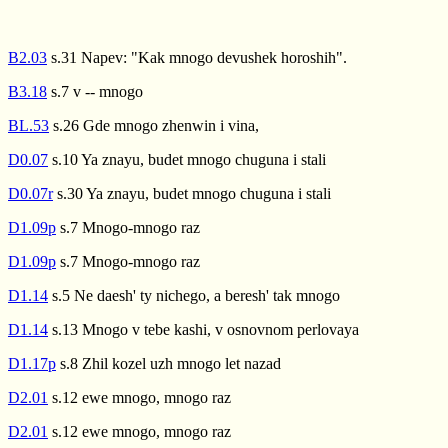
B2.03
s.31 Napev: "Kak mnogo devushek horoshih".
B3.18
s.7 v -- mnogo
BL.53
s.26 Gde mnogo zhenwin i vina,
D0.07
s.10 Ya znayu, budet mnogo chuguna i stali
D0.07r
s.30 Ya znayu, budet mnogo chuguna i stali
D1.09p
s.7 Mnogo-mnogo raz
D1.09p
s.7 Mnogo-mnogo raz
D1.14
s.5 Ne daesh' ty nichego, a beresh' tak mnogo
D1.14
s.13 Mnogo v tebe kashi, v osnovnom perlovaya
D1.17p
s.8 Zhil kozel uzh mnogo let nazad
D2.01
s.12 ewe mnogo, mnogo raz
D2.01
s.12 ewe mnogo, mnogo raz