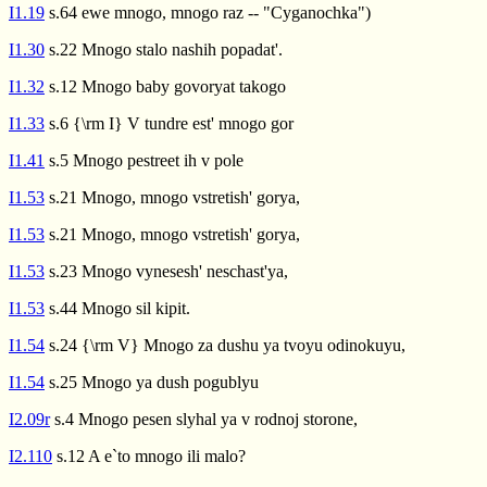
I1.19
s.64 ewe mnogo, mnogo raz -- "Cyganochka")
I1.30
s.22 Mnogo stalo nashih popadat'.
I1.32
s.12 Mnogo baby govoryat takogo
I1.33
s.6 {\rm I} V tundre est' mnogo gor
I1.41
s.5 Mnogo pestreet ih v pole
I1.53
s.21 Mnogo, mnogo vstretish' gorya,
I1.53
s.21 Mnogo, mnogo vstretish' gorya,
I1.53
s.23 Mnogo vynesesh' neschast'ya,
I1.53
s.44 Mnogo sil kipit.
I1.54
s.24 {\rm V} Mnogo za dushu ya tvoyu odinokuyu,
I1.54
s.25 Mnogo ya dush pogublyu
I2.09r
s.4 Mnogo pesen slyhal ya v rodnoj storone,
I2.110
s.12 A e`to mnogo ili malo?