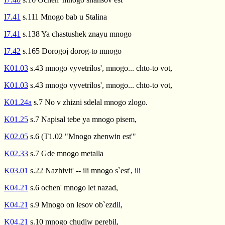
I7.41
s.111 Mnogo bab u Stalina
I7.41
s.138 Ya chastushek znayu mnogo
I7.42
s.165 Dorogoj dorog-to mnogo
K01.03
s.43 mnogo vyvetrilos', mnogo... chto-to vot,
K01.03
s.43 mnogo vyvetrilos', mnogo... chto-to vot,
K01.24a
s.7 No v zhizni sdelal mnogo zlogo.
K01.25
s.7 Napisal tebe ya mnogo pisem,
K02.05
s.6 (T1.02 "Mnogo zhenwin est'"
K02.33
s.7 Gde mnogo metalla
K03.01
s.22 Nazhivit' -- ili mnogo s`est', ili
K04.21
s.6 ochen' mnogo let nazad,
K04.21
s.9 Mnogo on lesov ob`ezdil,
K04.21
s.10 mnogo chudiw perebil,