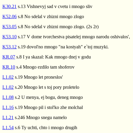
K30.21
s.13 Vishnevyj sad v cvetu i mnogo sliv
K52.06
s.8 No sdelal v zhizni mnogo zlogo
K53.05
s.8 No sdelal v zhizni mnogo zlogo. (2s 2r)
K53.10
s.17 V dome tvorchestva pisatelej mnogo narodu oshivalos',
K53.12
s.19 dovol'no mnogo "na kostyah" e`toj muzyki.
KR.07
s.8 I ya skazal: Kak mnogo dnej v godu
KR.10
s.4 Mnogo ezdilo tam shoferov
L1.02
s.19 Mnogo let proneslos'
L1.02
s.20 Mnogo let s toj pory proletelo
L1.08
s.2 U menya, ej bogu, deneg mnogo
L1.16
s.19 Mnogo pil i stol'ko zhe molchal
L1.21
s.246 Mnogo snegu namelo
L1.54
s.6 Ty uchti, chto i mnogo drugih