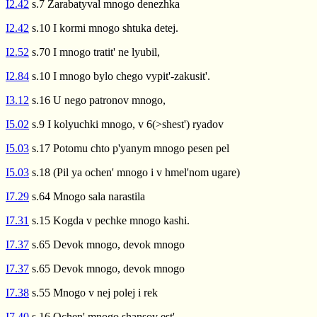
I2.42
s.7 Zarabatyval mnogo denezhka
I2.42
s.10 I kormi mnogo shtuka detej.
I2.52
s.70 I mnogo tratit' ne lyubil,
I2.84
s.10 I mnogo bylo chego vypit'-zakusit'.
I3.12
s.16 U nego patronov mnogo,
I5.02
s.9 I kolyuchki mnogo, v 6(>shest') ryadov
I5.03
s.17 Potomu chto p'yanym mnogo pesen pel
I5.03
s.18 (Pil ya ochen' mnogo i v hmel'nom ugare)
I7.29
s.64 Mnogo sala narastila
I7.31
s.15 Kogda v pechke mnogo kashi.
I7.37
s.65 Devok mnogo, devok mnogo
I7.37
s.65 Devok mnogo, devok mnogo
I7.38
s.55 Mnogo v nej polej i rek
I7.40
s.16 Ochen' mnogo shansov est'