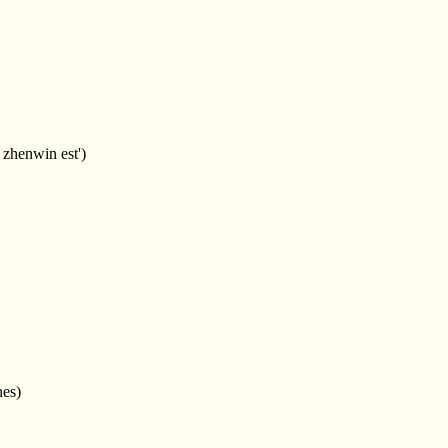
 zhenwin est')
nes)