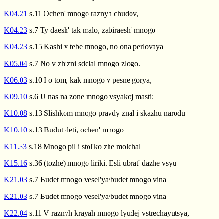
K04.21
s.11 Ochen' mnogo raznyh chudov,
K04.23
s.7 Ty daesh' tak malo, zabiraesh' mnogo
K04.23
s.15 Kashi v tebe mnogo, no ona perlovaya
K05.04
s.7 No v zhizni sdelal mnogo zlogo.
K06.03
s.10 I o tom, kak mnogo v pesne gorya,
K09.10
s.6 U nas na zone mnogo vsyakoj masti:
K10.08
s.13 Slishkom mnogo pravdy znal i skazhu narodu
K10.10
s.13 Budut deti, ochen' mnogo
K11.33
s.18 Mnogo pil i stol'ko zhe molchal
K15.16
s.36 (tozhe) mnogo liriki. Esli ubrat' dazhe vsyu
K21.03
s.7 Budet mnogo vesel'ya/budet mnogo vina
K21.03
s.7 Budet mnogo vesel'ya/budet mnogo vina
K22.04
s.11 V raznyh krayah mnogo lyudej vstrechayutsya,