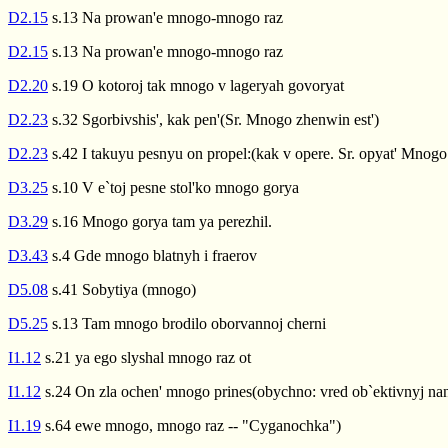
D2.15
s.13 Na prowan'e mnogo-mnogo raz
D2.15
s.13 Na prowan'e mnogo-mnogo raz
D2.20
s.19 O kotoroj tak mnogo v lageryah govoryat
D2.23
s.32 Sgorbivshis', kak pen'(Sr. Mnogo zhenwin est')
D2.23
s.42 I takuyu pesnyu on propel:(kak v opere. Sr. opyat' Mnogo
D3.25
s.10 V e`toj pesne stol'ko mnogo gorya
D3.29
s.16 Mnogo gorya tam ya perezhil.
D3.43
s.4 Gde mnogo blatnyh i fraerov
D5.08
s.41 Sobytiya (mnogo)
D5.25
s.13 Tam mnogo brodilo oborvannoj cherni
I1.12
s.21 ya ego slyshal mnogo raz ot
I1.12
s.24 On zla ochen' mnogo prines(obychno: vred ob`ektivnyj na
I1.19
s.64 ewe mnogo, mnogo raz -- "Cyganochka")