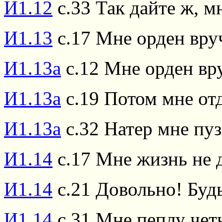
И1.12
с.33 Так дайте ж, м
И1.13
с.17 Мне орден вру
И1.13а
с.12 Мне орден вр
И1.13а
с.19 Потом мне от
И1.13а
с.32 Натер мне пу
И1.14
с.17 Мне жизнь не 
И1.14
с.21 Довольно! Будь
И1.14
с.31 Мне пеплу чет