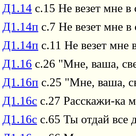
Д1.14
с.15 Не везет мне в 
Д1.14п
с.7 Не везет мне в
Д1.14п
с.11 Не везет мне 
Д1.16
с.26 "Мне, ваша, све
Д1.16п
с.25 "Мне, ваша, с
Д1.16с
с.27 Расскажи-ка м
Д1.16с
с.65 Ты отдай все 