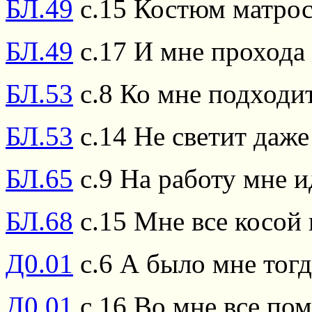
БЛ.49
с.15 Костюм матрос
БЛ.49
с.17 И мне прохода 
БЛ.53
с.8 Ко мне подходит
БЛ.53
с.14 Не светит даже
БЛ.65
с.9 На работу мне ид
БЛ.68
с.15 Мне все косой 
Д0.01
с.6 А было мне тогд
Д0.01
с.16 Во мне все пом