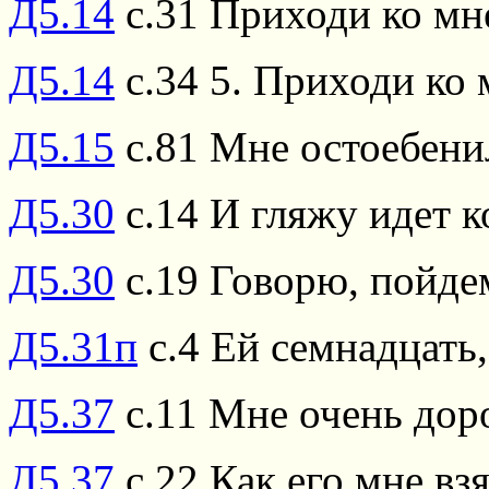
Д5.14
с.31 Приходи ко мн
Д5.14
с.34 5. Приходи ко 
Д5.15
с.81 Мне остоебени
Д5.30
с.14 И гляжу идет к
Д5.30
с.19 Говорю, пойдем
Д5.31п
с.4 Ей семнадцать,
Д5.37
с.11 Мне очень дор
Д5.37
с.22 Как его мне взя