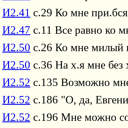
И2.41
с.29 Ко мне при.бся
И2.47
с.11 Все равно ко 
И2.50
с.26 Ко мне милый н
И2.50
с.36 На х.я мне без х
И2.52
с.135 Возможно мне
И2.52
с.186 "О, да, Евген
И2.52
с.196 Мне можно со