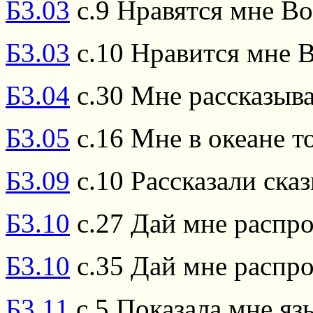
Б3.03
с.9 Нравятся мне Во
Б3.03
с.10 Нравится мне 
Б3.04
с.30 Мне рассказыва
Б3.05
с.16 Мне в океане т
Б3.09
с.10 Рассказали ска
Б3.10
с.27 Дай мне распр
Б3.10
с.35 Дай мне распр
Б3.11
с.5 Показала мне яз