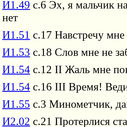
И1.49
с.6 Эх, я мальчик н
нет
И1.51
с.17 Навстречу мне
И1.53
с.18 Слов мне не за
И1.54
с.12 II Жаль мне по
И1.54
с.16 III Время! Ве
И1.55
с.3 Минометчик, да
И2.02
с.21 Протерлися ст