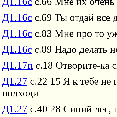
Д1.16с
с.66 Мне их очень 
Д1.16с
с.69 Ты отдай все 
Д1.16с
с.83 Мне про то у
Д1.16с
с.89 Надо делать н
Д1.17п
с.18 Отворите-ка с
Д1.27
с.22 15 Я к тебе не
подходи
Д1.27
с.40 28 Синий лес, 