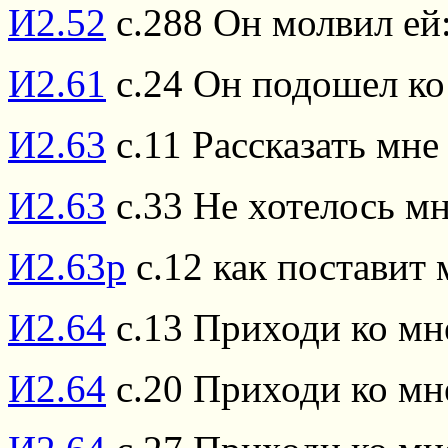
И2.52
с.288 Он молвил ей
И2.61
с.24 Он подошел ко
И2.63
с.11 Рассказать мне
И2.63
с.33 Не хотелось мн
И2.63р
с.12 как поставит 
И2.64
с.13 Приходи ко мне
И2.64
с.20 Приходи ко мне