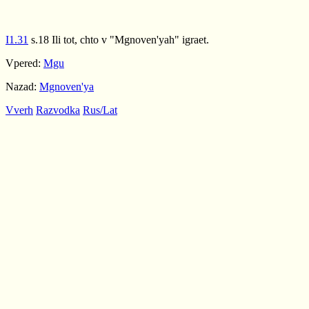
I1.31
s.18 Ili tot, chto v "Mgnoven'yah" igraet.
Vpered:
Mgu
Nazad:
Mgnoven'ya
Vverh
Razvodka
Rus/Lat