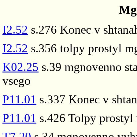
Mg
I2.52
s.276 Konec v shtana
I2.52
s.356 tolpy prostyl m
K02.25
s.39 mgnovenno stal
vsego
P11.01
s.337 Konec v shtan
P11.01
s.426 Tolpy prostyl
T7.20
s.34 mgnovenno vyhv