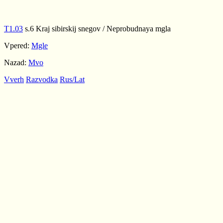
T1.03
s.6 Kraj sibirskij snegov / Neprobudnaya mgla
Vpered:
Mgle
Nazad:
Mvo
Vverh
Razvodka
Rus/Lat