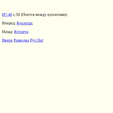
И7.40
с.50 (Поется между куплетами)
Вперед:
Куплетах
Назад:
Куплета
Вверх
Разводка
Рус/Лат