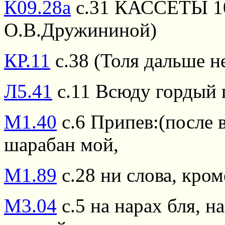
К09.28а
с.31 КАССЕТЫ 10,
О.В.Дружининой)
КР.11
с.38 (Толя дальше н
Л5.41
с.11 Всюду гордый 
М1.40
с.6 Припев:(после в
шарабан мой,
М1.89
с.28 ни слова, кром
М3.04
с.5 на нарах бля, н