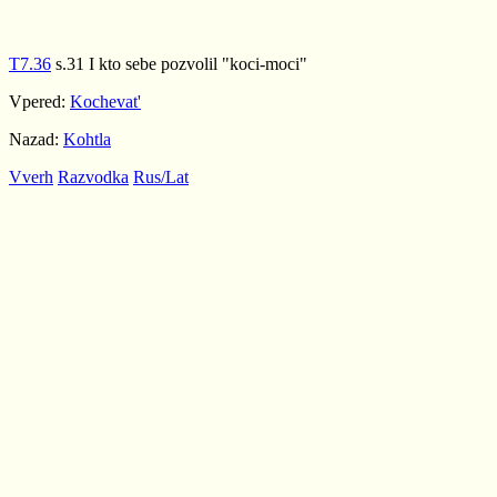
T7.36
s.31 I kto sebe pozvolil "koci-moci"
Vpered:
Kochevat'
Nazad:
Kohtla
Vverh
Razvodka
Rus/Lat