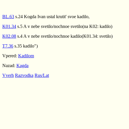
BL.63
s.24 Kogda Ivan ustal krutit' svoe kadilo,
K01.34
s.5 A v nebe svetilo/nochnoe svetilo(na K02: kadilo)
K02.08
s.4 A v nebe svetilo/nochnoe kadilo(K01.34: svetilo)
T7.36
s.35 kadilo")
Vpered:
Kadilom
Nazad:
Kagda
Vverh
Razvodka
Rus/Lat