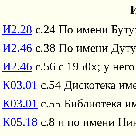
И2.28
с.24 По имени Буту
И2.46
с.38 По имени Дуту
И2.46
с.56 с 1950х; у нег
К03.01
с.54 Дискотека им
К03.01
с.55 Библиотека и
К05.18
с.8 и по имени Ни