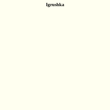
Igrushka