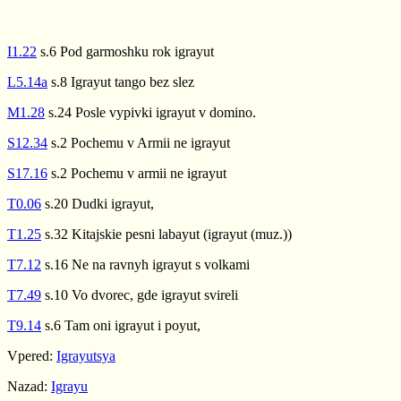
I1.22
s.6 Pod garmoshku rok igrayut
L5.14a
s.8 Igrayut tango bez slez
M1.28
s.24 Posle vypivki igrayut v domino.
S12.34
s.2 Pochemu v Armii ne igrayut
S17.16
s.2 Pochemu v armii ne igrayut
T0.06
s.20 Dudki igrayut,
T1.25
s.32 Kitajskie pesni labayut (igrayut (muz.))
T7.12
s.16 Ne na ravnyh igrayut s volkami
T7.49
s.10 Vo dvorec, gde igrayut svireli
T9.14
s.6 Tam oni igrayut i poyut,
Vpered:
Igrayutsya
Nazad:
Igrayu