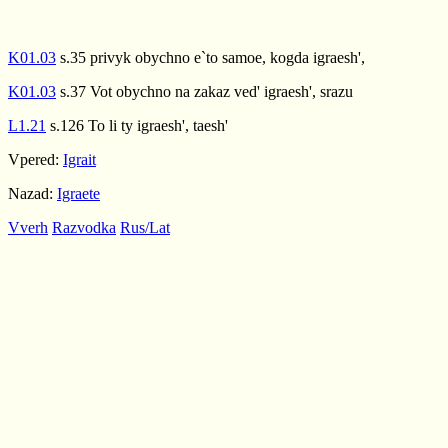
K01.03
s.35 privyk obychno e`to samoe, kogda igraesh',
K01.03
s.37 Vot obychno na zakaz ved' igraesh', srazu
L1.21
s.126 To li ty igraesh', taesh'
Vpered:
Igrait
Nazad:
Igraete
Vverh
Razvodka
Rus/Lat