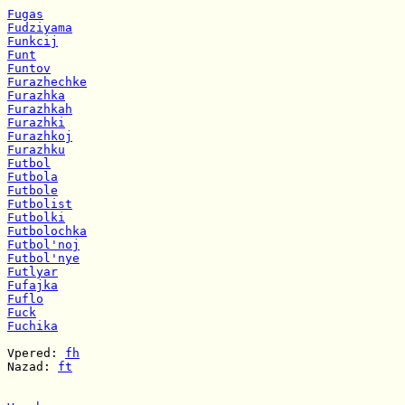
Fugas
Fudziyama
Funkcij
Funt
Funtov
Furazhechke
Furazhka
Furazhkah
Furazhki
Furazhkoj
Furazhku
Futbol
Futbola
Futbole
Futbolist
Futbolki
Futbolochka
Futbol'noj
Futbol'nye
Futlyar
Fufajka
Fuflo
Fuck
Fuchika
Vpered: 
fh
Nazad: 
ft