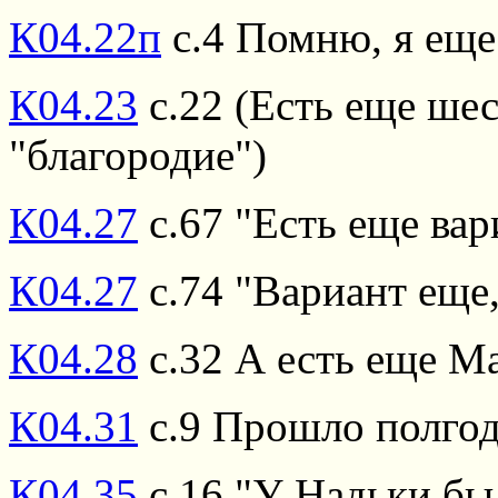
К04.22п
с.4 Помню, я ещ
К04.23
с.22 (Есть еще шес
"благородие")
К04.27
с.67 "Есть еще вар
К04.27
с.74 "Вариант еще,
К04.28
с.32 А есть еще М
К04.31
с.9 Прошло полгод
К04.35
с.16 "У Надьки был