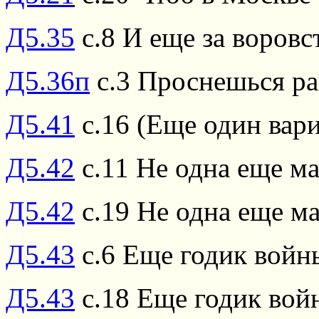
Д5.35
с.8 И еще за воров
Д5.36п
с.3 Проснешься ра
Д5.41
с.16 (Еще один вар
Д5.42
с.11 Не одна еще ма
Д5.42
с.19 Не одна еще ма
Д5.43
с.6 Еще годик войн
Д5.43
с.18 Еще годик вой