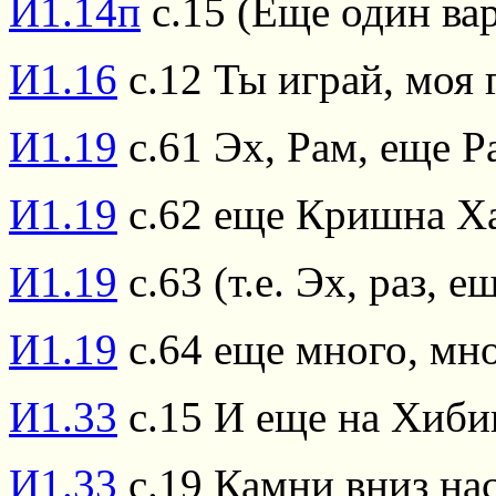
И1.14п
с.15 (Еще один вар
И1.16
с.12 Ты играй, моя 
И1.19
с.61 Эх, Рам, еще Р
И1.19
с.62 еще Кришна Х
И1.19
с.63 (т.е. Эх, раз, ещ
И1.19
с.64 еще много, мно
И1.33
с.15 И еще на Хиби
И1.33
с.19 Камни вниз нас