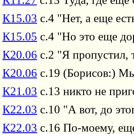
К15.03
с.4 "Нет, а еще ест
К15.05
с.4 "Но это еще д
К20.06
с.2 "Я пропустил, 
К20.06
с.19 (Борисов:) Мы
К21.03
с.13 никто не приг
К22.03
с.10 "А вот, до это
К22.03
с.16 По-моему, еще