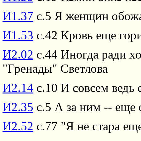
И1.37
с.5 Я женщин обожа
И1.53
с.42 Кровь еще гор
И2.02
с.44 Иногда ради хо
"Гренады" Светлова
И2.14
с.10 И совсем ведь 
И2.35
с.5 А за ним -- еще 
И2.52
с.77 "Я не стара еще,