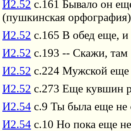
И2.52
с.161 Бывало он еще
(пушкинская орфография)
И2.52
с.165 В обед еще, и 
И2.52
с.193 -- Скажи, там
И2.52
с.224 Мужской еще 
И2.52
с.273 Еще кувшин р
И2.54
с.9 Ты была еще не 
И2.54
с.10 Но пока еще не