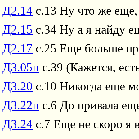
Д2.14
с.13 Ну что же еще
Д2.15
с.34 Ну а я найду 
Д2.17
с.25 Еще больше пр
Д3.05п
с.39 (Кажется, ест
Д3.20
с.10 Никогда еще м
Д3.22п
с.6 До привала еще
Д3.24
с.7 Еще не скоро я 