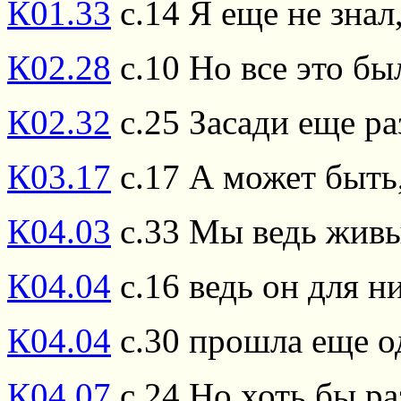
К01.33
с.14 Я еще не знал
К02.28
с.10 Но все это бы
К02.32
с.25 Засади еще ра
К03.17
с.17 А может быть
К04.03
с.33 Мы ведь жив
К04.04
с.16 ведь он для н
К04.04
с.30 прошла еще од
К04.07
с.24 Но хоть бы ра