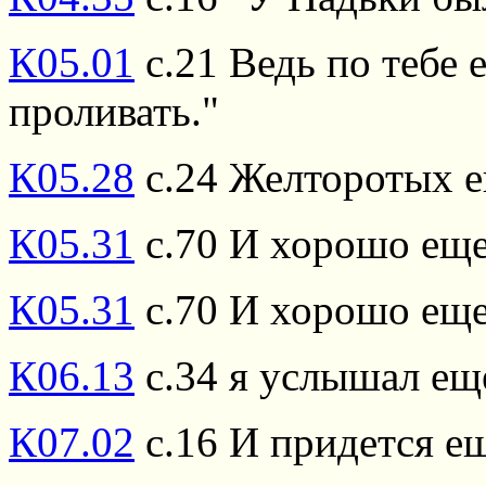
К05.01
с.21 Ведь по тебе 
проливать."
К05.28
с.24 Желторотых е
К05.31
с.70 И хорошо еще,
К05.31
с.70 И хорошо еще,
К06.13
с.34 я услышал ещ
К07.02
с.16 И придется ещ