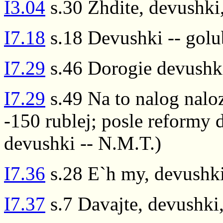
I3.04
s.30 Zhdite, devushki
I7.18
s.18 Devushki -- golu
I7.29
s.46 Dorogie devushk
I7.29
s.49 Na to nalog naloz
-150 rublej; posle reformy 
devushki -- N.M.T.)
I7.36
s.28 E`h my, devushki
I7.37
s.7 Davajte, devushki