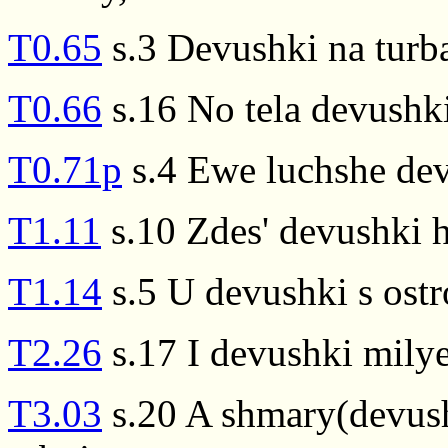
T0.65
s.3 Devushki na turb
T0.66
s.16 No tela devushki
T0.71p
s.4 Ewe luchshe dev
T1.11
s.10 Zdes' devushki h
T1.14
s.5 U devushki s ost
T2.26
s.17 I devushki mily
T3.03
s.20 A shmary(devush