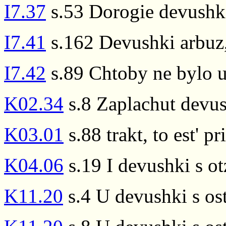
I7.37
s.53 Dorogie devushk
I7.41
s.162 Devushki arbuz
I7.42
s.89 Chtoby ne bylo 
K02.34
s.8 Zaplachut devush
K03.01
s.88 trakt, to est' p
K04.06
s.19 I devushki s o
K11.20
s.4 U devushki s os