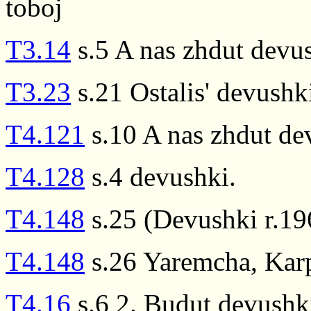
toboj
T3.14
s.5 A nas zhdut devus
T3.23
s.21 Ostalis' devush
T4.121
s.10 A nas zhdut dev
T4.128
s.4 devushki.
T4.148
s.25 (Devushki r.19
T4.148
s.26 Yaremcha, Karp
T4.16
s.6 2. Budut devushki