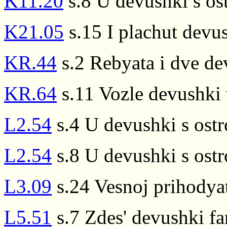
K11.20
s.8 U devushki s os
K21.05
s.15 I plachut devu
KR.44
s.2 Rebyata i dve de
KR.64
s.11 Vozle devushki 
L2.54
s.4 U devushki s ost
L2.54
s.8 U devushki s ost
L3.09
s.24 Vesnoj prihodya
L5.51
s.7 Zdes' devushki fa