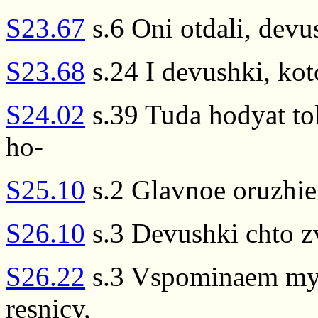
S23.67
s.6 Oni otdali, devu
S23.68
s.24 I devushki, kot
S24.02
s.39 Tuda hodyat tol
ho-
S25.10
s.2 Glavnoe oruzhie 
S26.10
s.3 Devushki chto zv
S26.22
s.3 Vspominaem my d
resnicy,