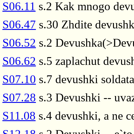
S06.11
s.2 Kak mnogo dev
S06.47
s.30 Zhdite devushk
S06.52
s.2 Devushka(>Devu
S06.62
s.5 zaplachut devush
S07.10
s.7 devushki soldat
S07.28
s.3 Devushki -- uvaz
S11.08
s.4 devushki, a ne c
S12.18
s.2 Devushki -- e`to