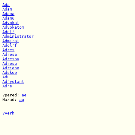
Ada
Adam
Adama
Adamu
Advokat
Advokatom
Adel'
Administrator
Admiral
Adol'f
Adres
Adresa
Adresov
Adresu
Adriano
Adskoe
Adu
Ad`yutant
Ad'e
Vpered: 
ae
Nazad: 
ag
Vverh