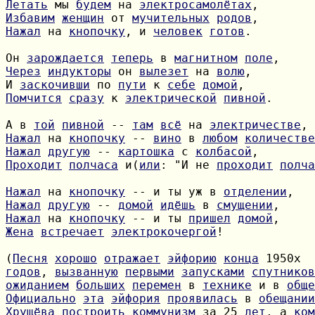
Летать
 мы 
будем
 на 
электросамолётах
Избавим
женщин
 от 
мучительных
родов
Нажал
 на 
кнопочку
, и 
человек
готов
.

Он 
зарождается
теперь
 в 
магнитном
поле
Через
индукторы
 он 
вылезет
 на 
волю
И 
заскочивши
 по 
пути
 к 
себе
домой
Помчится
сразу
 к 
электрической
пивной
.

А в 
той
пивной
 -- 
там
всё
 на 
электричестве
Нажал
 на 
кнопочку
 -- 
вино
 в 
любом
количестве
Нажал
другую
 -- 
картошка
 с 
колбасой
Проходит
полчаса
 и(
или
: "И не 
проходит
полча
Нажал
 на 
кнопочку
 -- и ты уж в 
отделении
Нажал
другую
 -- 
домой
идёшь
 в 
смущении
Нажал
 на 
кнопочку
 -- и ты 
пришел
домой
Жена
встречает
электрокочергой
!

(
Песня
хорошо
отражает
эйфорию
конца
годов
, 
вызванную
первыми
запусками
спутников
ожиданием
больших
перемен
 в 
технике
 и в 
обще
Официально
эта
эйфория
проявилась
 в 
обещании
Хрущёва
построить
коммунизм
 за 25 
лет
, а 
ком