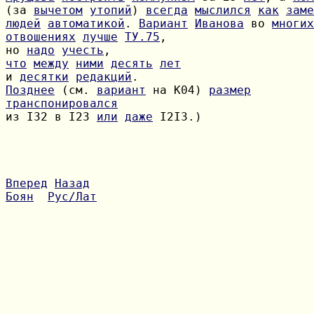
(за 
вычетом
утопий
) 
всегда
мыслился
как
заме
людей
автоматикой
. 
Вариант
Иванова
 во 
многих
отвошениях
лучше
ТУ.75
но 
надо
учесть
что
между
ними
десять
лет
и 
десятки
редакций
Позднее
 (см. 
вариант
 на К04) 
размер
транспонировался
из I32 в I23 
или
даже
 I2I3.)

Вперед
Назад
Боян
Рус/Лат