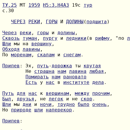
ТУ.25
 МТ 
1959
H5:3,H4A3
 19с 
тур
с.30

ЧЕРЕЗ
РЕКИ
, 
ГОРЫ
 И 
ДОЛИНЫ
(
подшита
)

Через
реки
, 
горы
 и 
долины
Сквозь
туман
, 
пургу
 и 
ледники
(в 
рифму
, "по 
л
Шли
 мы на 
вершину
Обходя
лавины
По 
моренам
, 
скалам
 и 
снегам
.

Припев
: Эх, 
путь
-
дорожка
 ты 
крутая
        Не 
страшна
нам
лавина
любая
Помирать
нам
рановато
Есть
 у 
нас
 в 
институте
дела
.

Путь
для
нас
 к 
вершинам
, 
между
прочим
Был
, 
друзья
, не 
легок
 и не 
скор
Шли
 мы 
дни
 и 
ночи
, 
трудно
было
очень
Но 
природе
шли
наперекор
.

Припев
:
