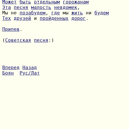
Может
быть
отдельным
горожанам
Эта
песня
малость
невдомек
Мы не 
позабудем
, 
где
 мы 
жить
 ни 
будем
Тех
друзей
 и 
пройденных
дорог
.

Припев
.

(
Советская
песня
:)

Вперед
Назад
Боян
Рус/Лат