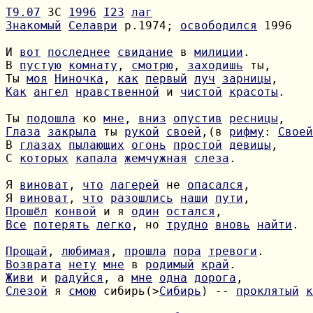
Т9.07
 ЗС 
1996
I23
лаг
Знакомый
Селаври
 р.1974; 
освободился
 1996

И 
вот
последнее
свидание
 в 
милиции
В 
пустую
комнату
, 
смотрю
, 
заходишь
Ты 
моя
Ниночка
, 
как
первый
луч
зарницы
Как
ангел
нравственной
 и 
чистой
красоты
.

Ты 
подошла
 ко 
мне
, 
вниз
опустив
ресницы
Глаза
закрыла
 ты 
рукой
своей
,(в 
рифму
: 
Своей
В 
глазах
пылающих
огонь
простой
девицы
С 
которых
капала
жемчужная
слеза
.

Я 
виноват
, 
что
лагерей
 не 
опасался
Я 
виноват
, 
что
разошлись
наши
пути
Прошёл
конвой
 и я 
один
остался
Все
потерять
легко
, но 
трудно
вновь
найти
.

Прощай
, 
любимая
, 
прошла
пора
тревоги
Возврата
нету
мне
 в 
родимый
край
Живи
 и 
радуйся
, а 
мне
одна
дорога
Слезой
 я 
смою
 сибирь(>
Сибирь
) -- 
проклятый
к