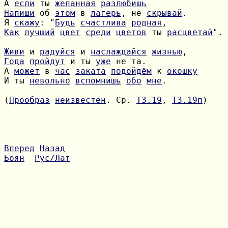
А 
если
 ты 
желанная
разлюбишь
Напиши
 об 
этом
 в 
лагерь
, не 
скрывай
Я 
скажу
: "
Будь
счастлива
родная
Как
лучший
цвет
среди
цветов
 ты 
расцветай
".

Живи
 и 
радуйся
 и 
наслаждайся
жизнью
Года
пройдут
 и ты 
уже
А 
может
 в 
час
заката
подойдём
 к 
окошку
И ты 
невольно
вспомнишь
обо
мне
.

(
Прообраз
неизвестен
. Ср. 
Т3.19
, 
Т3.19п
)

Вперед
Назад
Боян
Рус/Лат