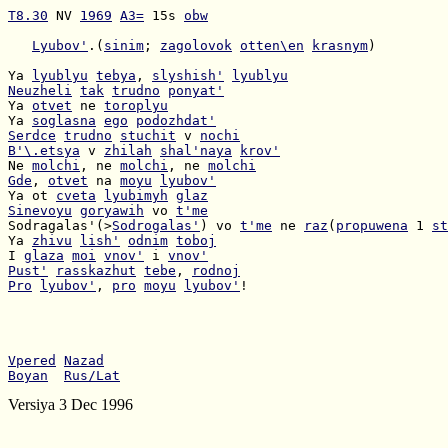
T8.30
 NV 
1969
A3=
 15s 
obw
Lyubov'
.(
sinim
; 
zagolovok
otten\en
krasnym
)

Ya 
lyublyu
tebya
, 
slyshish'
lyublyu
Neuzheli
tak
trudno
ponyat'
Ya 
otvet
 ne 
toroplyu
Ya 
soglasna
ego
podozhdat'
Serdce
trudno
stuchit
 v 
nochi
B'\.etsya
 v 
zhilah
shal'naya
krov'
Ne 
molchi
, ne 
molchi
, ne 
molchi
Gde
, 
otvet
 na 
moyu
lyubov'
Ya ot 
cveta
lyubimyh
glaz
Sinevoyu
goryawih
 vo 
t'me
Sodragalas'(>
Sodrogalas'
) vo 
t'me
 ne 
raz
(
propuwena
 1 
st
Ya 
zhivu
lish'
odnim
toboj
I 
glaza
moi
vnov'
 i 
vnov'
Pust'
rasskazhut
tebe
, 
rodnoj
Pro
lyubov'
, 
pro
moyu
lyubov'
!

Vpered
Nazad
Boyan
Rus/Lat
Versiya 3 Dec 1996