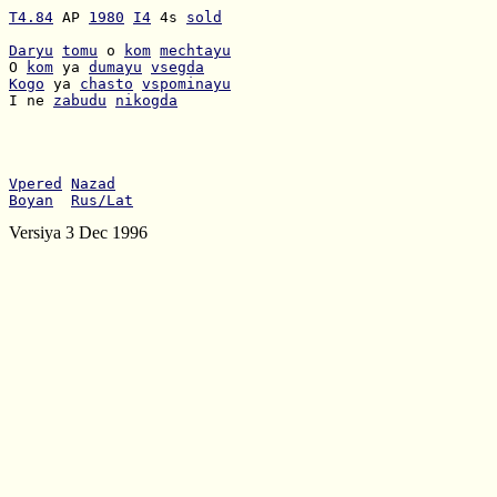
T4.84
 AP 
1980
I4
 4s 
sold
Daryu
tomu
 o 
kom
mechtayu
O 
kom
 ya 
dumayu
vsegda
Kogo
 ya 
chasto
vspominayu
I ne 
zabudu
nikogda
Vpered
Nazad
Boyan
Rus/Lat
Versiya 3 Dec 1996