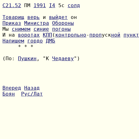
С21.52
 ПМ 
1991
I4
 5с 
солд
Товарищ
верь
 и 
выйдет
Приказ
Министра
Обороны
Мы 
снимем
синие
погоны
И на 
воротах
КПП
(
контрольно
-
проп
уск
ной
пункт
Напишем
гордо
ДМБ
     * * *

(По: 
Пушкин
, "К 
Чедаеву
")

Вперед
Назад
Боян
Рус/Лат