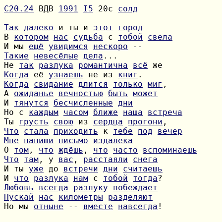
С20.24
 ВДВ 
1991
I5
 20с 
солд
Так
далеко
 и ты и 
этот
город
В 
котором
нас
судьба
 с 
тобой
свела
И мы 
ещё
увидимся
нескоро
Такие
невесёлые
дела
Не 
так
разлука
романтична
всё
Когда
 её 
узнаешь
 не из 
книг
Когда
свидание
длится
только
миг
А 
ожиданье
вечностью
быть
может
И 
тянутся
бесчисленные
дни
Но с 
каждым
часом
ближе
наша
встреча
Ты 
грусть
свою
 из 
сердца
прогони
Что
стала
приходить
 к 
тебе
под
вечер
Мне
напиши
письмо
издалека
О 
том
, 
что
ждёшь
, 
что
часто
вспоминаешь
Что
там
, у 
вас
, 
расстаяли
снега
И ты 
уже
 до 
встречи
дни
считаешь
И 
что
разлука
нам
 с 
тобой
тогда
Любовь
всегда
разлуку
побеждает
Пускай
нас
километры
разделяют
Но мы 
отныне
 -- 
вместе
навсегда
!
