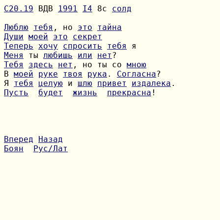
С20.19
 ВДВ 
1991
I4
 8с 
солд
Люблю
тебя
, но 
это
тайна
Души
моей
это
секрет
Теперь
хочу
спросить
тебя
Меня
 ты 
любишь
или
нет
Тебя
здесь
нет
, но ты со 
мною
В 
моей
руке
твоя
рука
. 
Согласна
Я 
тебя
целую
 и 
шлю
привет
издалека
Пусть
будет
жизнь
прекрасна
!

Вперед
Назад
Боян
Рус/Лат