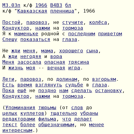
М3.03п
 к/ф 
1966
B4B3
бл
к/ф "
Кавказская
пленница
", 1966

Постой
, 
паровоз
, не 
стучите
, 
колёса
Кондуктор
, 
нажми
 на 
тормоза
Я к 
маменьке
 родной с 
последним
приветом
Спешу
показаться
 на 
глаза
.

Не 
жди
меня
, 
мама
, 
хорошего
сына
А 
жди
негодяя
 и 
вора
Меня
засосала
опасная
трясина
И 
жизнь
моя
 -- 
вечная
игра
.

Лети
, 
паровоз
, по 
долинам
, по 
взгорьям
Есть
время
взглянуть
судьбе
 в 
глаза
Пока
ещё
 не 
поздно
нам
сделать
остановку
Кондуктор
, 
нажми
 на 
тормоза
.

(
Упоминания
тюрьмы
 (от 
слов
целых
куплетов
) 
тщательно
убраны
редакторами
фильма
, 
что
делает
текст
более
общезначимым
, но 
менее
интересным
.)
