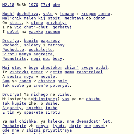
M2.18
 RoSh 
1970
I7:4
obw
Noch'
dozhdliva
, 
vs\e
 v 
tumane
 i 
krugom
temno
Mal'chik
malen'kij
stoit
, 
mechtaya
 ob 
odnom
On 
stoit
, k 
stene
prizhatyj
I na 
vid
chut'
-
chut'
gorbatyj
I 
po\et
 na 
yazyke
rodnom
.

Druz'ya
, 
kupite
papirosy
Podhodi
, 
soldaty
 i 
matrosy
Podhodite
, 
pozhalejte
Sirotu
menya
sogrejte
Posmotrite
, 
nogi
moi
bosy
.

Moj
otec
 v 
boyu
zhestokom
zhizn'
svoyu
otdal
Iz 
vintovki
nemec
 v 
getto
mamu
rasstrelyal
A 
sestra
moya
 v 
nevole
Sam
 ya 
ranen
 v 
chistom
pole
Tak
svo\e
 ya 
zren'e
poteryal
.

Druz'ya
! Ya 
nichego
 ne 
vizhu
Milostyn'yu(>
Milostynej
) 
vas
 ya ne 
obizhu
Tak
kupite
 zhe, o 
Bozhe
Sigarety
, 
spichki
tozhe
E`tim
 vy 
spas\ete
sirotu
.

Ya 
mal'chishka
, ya 
kaleka
, 
mne
dvenadcat'
let
Pozhalejte
 zh 
menya
, 
lyudi
, 
dajte
mne
sovet
Gde
mne
 v 
zhizni
priyutit'sya