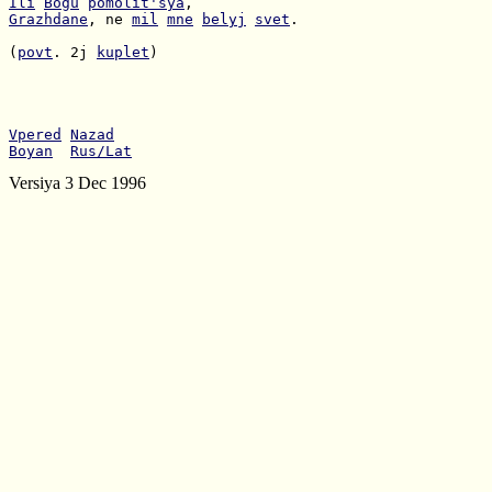
Ili
Bogu
pomolit'sya
Grazhdane
, ne 
mil
mne
belyj
svet
.

(
povt
. 2j 
kuplet
)

Vpered
Nazad
Boyan
Rus/Lat
Versiya 3 Dec 1996