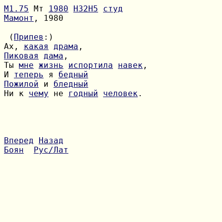
М1.75
 Мт 
1980
H32H5
студ
Мамонт
, 1980

 (
Припев
Ах, 
какая
драма
Пиковая
дама
Ты 
мне
жизнь
испортила
навек
И 
теперь
 я 
бедный
Пожилой
 и 
бледный
Ни к 
чему
 не 
годный
человек
.

Вперед
Назад
Боян
Рус/Лат