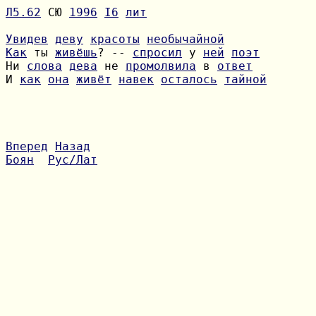
Л5.62
 СЮ 
1996
I6
лит
Увидев
деву
красоты
необычайной
Как
 ты 
живёшь
? -- 
спросил
 у 
ней
поэт
Ни 
слова
дева
 не 
промолвила
 в 
ответ
И 
как
она
живёт
навек
осталось
тайной
Вперед
Назад
Боян
Рус/Лат