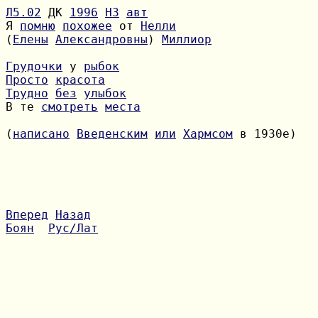
Л5.02
 ДК 
1996
H3
авт
Я 
помню
похожее
 от 
Нелли
(
Елены
Александровны
) 
Миллиор
Грудочки
 у 
рыбок
Просто
красота
Трудно
без
улыбок
В те 
смотреть
места
(
написано
Введенским
или
Хармсом
 в 1930е)

Вперед
Назад
Боян
Рус/Лат