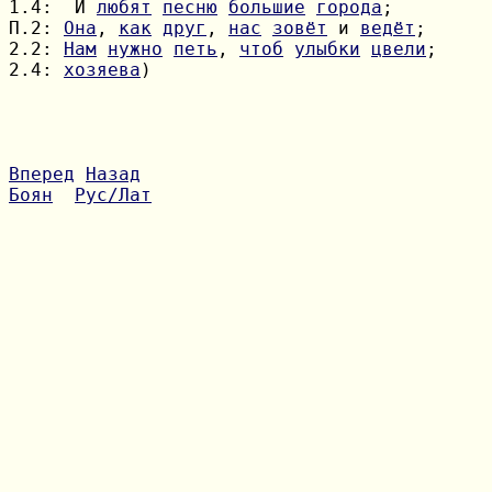
1.4:  И 
любят
песню
большие
города
П.2: 
Она
, 
как
друг
, 
нас
зовёт
 и 
ведёт
2.2: 
Нам
нужно
петь
, 
чтоб
улыбки
цвели
2.4: 
хозяева
)

Вперед
Назад
Боян
Рус/Лат