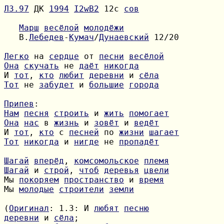
Л3.97
 ДК 
1994
I2wB2
 12с 
сов
Марш
весёлой
молодёжи
   В.
Лебедев
-
Кумач
/
Дунаевский
 12/20

Легко
 на 
сердце
 от 
песни
весёлой
Она
скучать
 не 
даёт
никогда
И 
тот
, 
кто
любит
деревни
 и 
сёла
Тот
 не 
забудет
 и 
большие
города
Припев
Нам
песня
строить
 и 
жить
помогает
Она
нас
 в 
жизнь
 и 
зовёт
 и 
ведёт
И 
тот
, 
кто
 с 
песней
 по 
жизни
шагает
Тот
никогда
 и 
нигде
 не 
пропадёт
Шагай
вперёд
, 
комсомольское
племя
Шагай
 и 
строй
, 
чтоб
деревья
цвели
Мы 
покоряем
пространство
 и 
время
Мы 
молодые
строители
земли
(
Оригинал
: 1.3: И 
любят
песню
деревни
 и 
сёла