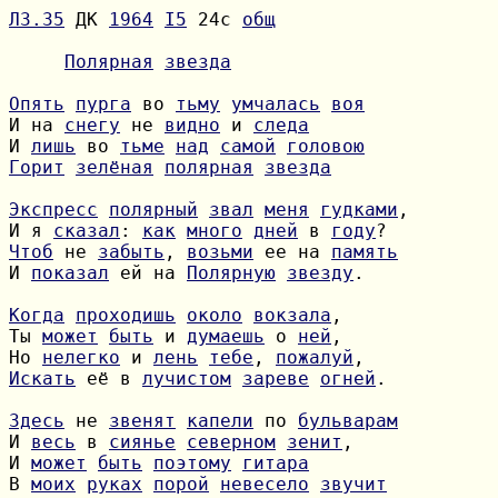
Л3.35
 ДК 
1964
I5
 24с 
общ
Полярная
звезда
Опять
пурга
 во 
тьму
умчалась
воя
И на 
снегу
 не 
видно
 и 
следа
И 
лишь
 во 
тьме
над
самой
головою
Горит
зелёная
полярная
звезда
Экспресс
полярный
звал
меня
гудками
И я 
сказал
: 
как
много
дней
 в 
году
Чтоб
 не 
забыть
, 
возьми
 ее на 
память
И 
показал
 ей на 
Полярную
звезду
.

Когда
проходишь
около
вокзала
Ты 
может
быть
 и 
думаешь
 о 
ней
Но 
нелегко
 и 
лень
тебе
, 
пожалуй
Искать
 её в 
лучистом
зареве
огней
.

Здесь
 не 
звенят
капели
 по 
бульварам
И 
весь
 в 
сиянье
северном
зенит
И 
может
быть
поэтому
гитара
В 
моих
руках
порой
невесело
звучит