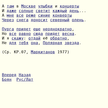
А 
там
 в 
Москве
улыбки
 и 
концерты
И 
даже
солнце
светит
каждый
день
А 
мне
все
реже
синие
конверты
Через
снега
доносит
северный
олень
.

Пурга
придет
еще
неоднократно
Но 
все
равно
сюда
придет
весна
И я 
скажу
: 
отдай
 её 
обратно
Не 
для
тебя
она
, 
Полярная
звезда
.

(Ср. КР.07, 
Маркитанов
 1977)

Вперед
Назад
Боян
Рус/Лат