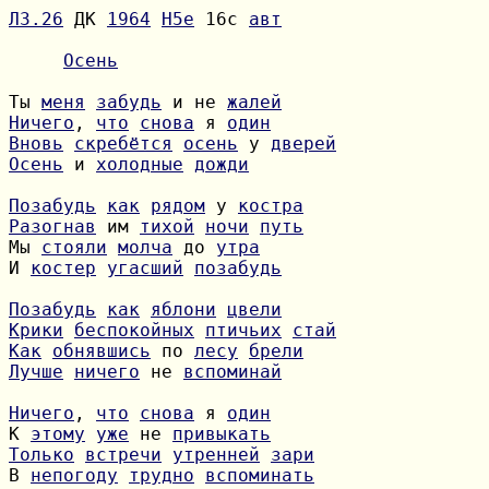
Л3.26
 ДК 
1964
H5e
 16с 
авт
Осень
Ты 
меня
забудь
 и не 
жалей
Ничего
, 
что
снова
 я 
один
Вновь
скребётся
осень
 у 
дверей
Осень
 и 
холодные
дожди
Позабудь
как
рядом
 у 
костра
Разогнав
 им 
тихой
ночи
путь
Мы 
стояли
молча
 до 
утра
И 
костер
угасший
позабудь
Позабудь
как
яблони
цвели
Крики
беспокойных
птичьих
стай
Как
обнявшись
 по 
лесу
брели
Лучше
ничего
 не 
вспоминай
Ничего
, 
что
снова
 я 
один
К 
этому
уже
 не 
привыкать
Только
встречи
утренней
зари
В 
непогоду
трудно
вспоминать