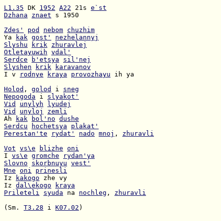
L1.35
 DK 
1952
A22
 21s 
e`st
Dzhana
znaet
 s 1950

Zdes'
pod
nebom
chuzhim
Ya 
kak
gost'
nezhelannyj
Slyshu
krik
zhuravlej
Otletayuwih
vdal'
Serdce
b'etsya
sil'nej
Slyshen
krik
karavanov
I v 
rodnye
kraya
provozhayu
 ih ya

Holod
, 
golod
 i 
sneg
Nepogoda
 i 
slyakot'
Vid
unylyh
lyudej
Vid
unyloj
zemli
Ah 
kak
bol'no
dushe
Serdcu
hochetsya
plakat'
Perestan'te
rydat'
nado
mnoj
, 
zhuravli
Vot
vs\e
blizhe
oni
I 
vs\e
gromche
rydan'ya
Slovno
skorbnuyu
vest'
Mne
oni
prinesli
Iz 
kakogo
Iz 
dal\ekogo
kraya
Prileteli
syuda
 na 
nochleg
, 
zhuravli
(Sm. 
T3.28
 i 
K07.02
)
