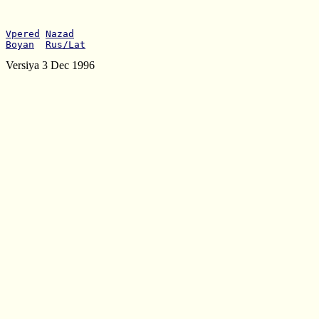
Vpered
Nazad
Boyan
Rus/Lat
Versiya 3 Dec 1996