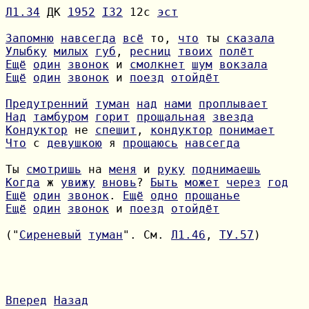
Л1.34
 ДК 
1952
I32
 12с 
эст
Запомню
навсегда
всё
 то, 
что
 ты 
сказала
Улыбку
милых
губ
, 
ресниц
твоих
полёт
Ещё
один
звонок
 и 
смолкнет
шум
вокзала
Ещё
один
звонок
 и 
поезд
отойдёт
Предутренний
туман
над
нами
проплывает
Над
тамбуром
горит
прощальная
звезда
Кондуктор
 не 
спешит
, 
кондуктор
понимает
Что
 с 
девушкою
 я 
прощаюсь
навсегда
Ты 
смотришь
 на 
меня
 и 
руку
поднимаешь
Когда
 ж 
увижу
вновь
? 
Быть
может
через
год
Ещё
один
звонок
. 
Ещё
одно
прощанье
Ещё
один
звонок
 и 
поезд
отойдёт
("
Сиреневый
туман
". См. 
Л1.46
, 
ТУ.57
)

Вперед
Назад